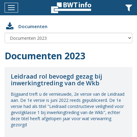
Menu
Home
Documenten
Nieuws
Agenda
Documenten 2023
Documenten
Dossiers
Leidraad rol bevoegd gezag bij
inwerkingtreding van de Wkb
Fotoalbums
Bijgaand treft u de vernieuwde, 2e versie van de Leidraad
Opleidingen
aan. De 1e versie is juni 2022 reeds gepubliceerd. De 1e
versie had als titel "Leidraad constructieve veiligheid voor
Over
gevolgklasse 1 bij inwerkingtreding van de Wkb", echter
BWT
deze titel heeft afgelopen jaar voor wat verwarring
gezorgd
BMK