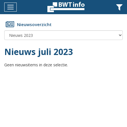
Menu
Home
Nieuwsoverzicht
Nieuws
Agenda
Nieuws juli 2023
Documenten
Geen nieuwsitems in deze selectie.
Dossiers
Fotoalbums
Opleidingen
Over
BWT
BMK