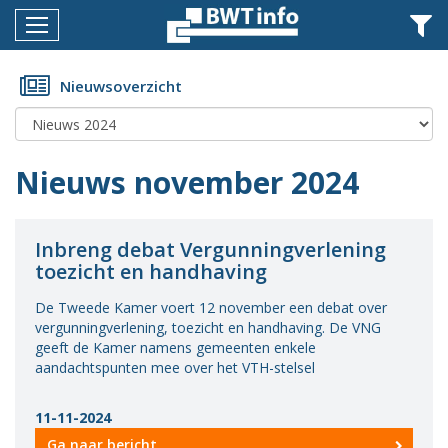
Menu
Home
Nieuwsoverzicht
Nieuws
Agenda
Nieuws november 2024
Documenten
Dossiers
Inbreng debat Vergunningverlening
toezicht en handhaving
Fotoalbums
De Tweede Kamer voert 12 november een debat over
Opleidingen
vergunningverlening, toezicht en handhaving. De VNG
geeft de Kamer namens gemeenten enkele
Over
aandachtspunten mee over het VTH-stelsel
BWT
11-11-2024
BMK
Ga naar bericht