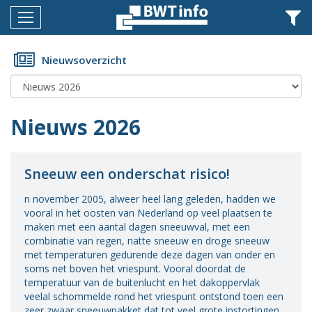
Menu
Home
Nieuwsoverzicht
Nieuws
Agenda
Nieuws 2026
Documenten
Dossiers
Sneeuw een onderschat risico!
Fotoalbums
n november 2005, alweer heel lang geleden, hadden we
vooral in het oosten van Nederland op veel plaatsen te
Opleidingen
maken met een aantal dagen sneeuwval, met een
combinatie van regen, natte sneeuw en droge sneeuw
Over
met temperaturen gedurende deze dagen van onder en
BWT
soms net boven het vriespunt. Vooral doordat de
temperatuur van de buitenlucht en het dakoppervlak
veelal schommelde rond het vriespunt ontstond toen een
BMK
zeer zwaar sneeuwpakket dat tot veel grote instortingen