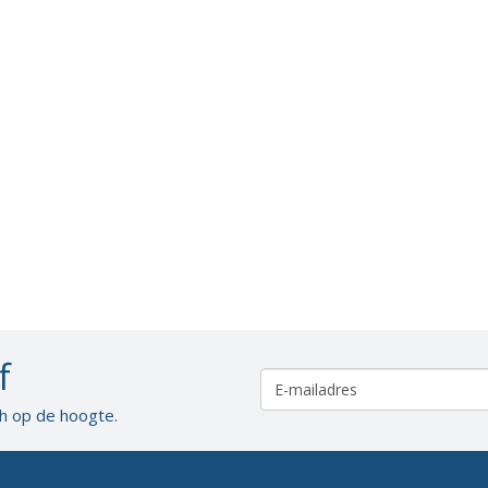
Organisatie BWT
Gezondheid
f
ch op de hoogte.