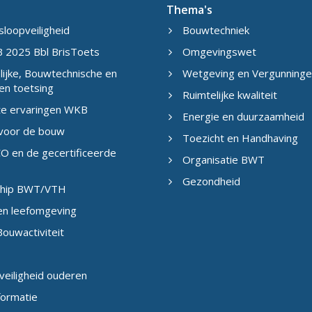
Thema's
sloopveiligheid
Bouwtechniek
 2025 Bbl BrisToets
Omgevingswet
ijke, Bouwtechnische en
Wetgeving en Vergunning
en toetsing
Ruimtelijke kwaliteit
te ervaringen WKB
Energie en duurzaamheid
 voor de bouw
Toezicht en Handhaving
O en de gecertificeerde
Organisatie BWT
Gezondheid
eship BWT/VTH
en leefomgeving
ouwactiviteit
veiligheid ouderen
formatie