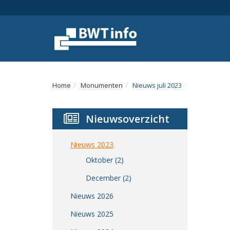
Menu
Home
Nieuws
Agenda
Home
Monumenten
Nieuws juli 2023
Documenten
Nieuwsoverzicht
Dossiers
Fotoalbums
Nieuws 2023
Oktober (2)
Opleidingen
December (2)
Over
Nieuws 2026
BWT
Nieuws 2025
BMK