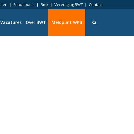
nten
Fotoalbums
Bmk
Vereniging BWT
Contact
Vacatures
Over BWT
Meldpunt WKB
ningen
eid
ng