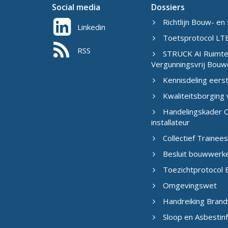
Social media
Dossiers
Richtlijn Bouw- en 
Linkedin
Toetsprotocol LTB
RSS
STRUCK AI Ruimtel
Vergunningsvrij Bouw
Kennisdeling eers
Kwaliteitsborging
Handelingskader C
installateur
Collectief Traine
Besluit bouwwerk
Toezichtprotocol B
Omgevingswet
Handreiking Brand
Sloop en Asbestin