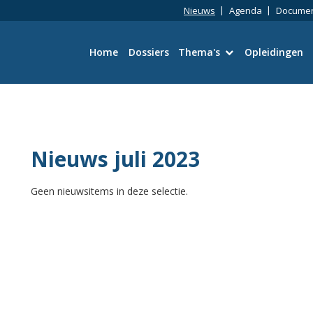
Nieuws
Agenda
Docume
Home
Dossiers
Thema's
Opleidingen
Bouwtechniek
Omgevingswet
Nieuws juli 2023
Wetgeving en Vergun
Geen nieuwsitems in deze selectie.
Ruimtelijke kwaliteit
Energie en duurzaamh
Toezicht en Handhavi