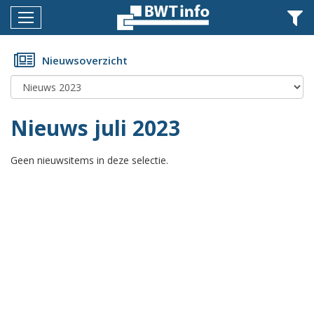
Menu
Home
Nieuwsoverzicht
Nieuws
Agenda
Nieuws juli 2023
Documenten
Geen nieuwsitems in deze selectie.
Dossiers
Fotoalbums
Opleidingen
Over
BWT
BMK