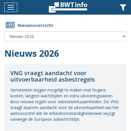
Menu
Home
Nieuwsoverzicht
Nieuws
Agenda
Nieuws 2026
Documenten
Dossiers
VNG vraagt aandacht voor
uitvoerbaarheid asbestregels
Fotoalbums
Gemeenten krijgen mogelijk te maken met hogere
Opleidingen
kosten, langere wachttijden en extra uitvoeringslasten
door nieuwe regels voor asbestwerkzaamheden. De VNG
Over
vraagt daarom aandacht voor de uitvoerbaarheid van het
BWT
wetsvoorstel dat de Arbeidsomstandighedenwet wijzigt
vanwege de Europese asbestrichtlijn.
BMK