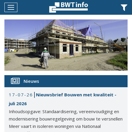
Menu
Home
Nieuws
Agenda
Documenten
Dossiers
Nieuws
Fotoalbums
17-07-26
Nieuwsbrief Bouwen met kwaliteit -
Opleidingen
juli 2026
Over
Inhoudsopgave: Standaardisering, vereenvoudiging en
BWT
modernisering bouwregelgeving om bouw te versnellen
BMK
Meer vaart in isoleren woningen via Nationaal