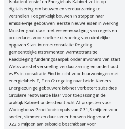
Isolatieoffensief en Energiehuis Kabinet zet in op
Vacatures
digitalisering om bouwen en verduurzaming te
versnellen Toegankelijk bouwen In stappen naar
Vereniging
emissievrije gebouwen: eerste nieuwe eisen in werking
BWT
Minister gaat door met vereenvoudiging van regels en
Contact
procedures voor snellere uitvoering van ruimtelijke
opgaven Start internetconsulatie Regeling
gemeentelijke instrumenten warmtetransitie
Raadpleging funderingsaanpak onder inwoners van start
Wetsvoorstel versnelling verduurzaming en onderhoud
VvE’s in consultatie Eind in zicht voor huurwoningen met
energielabels E, F en G: regeling naar beide Kamers
Energiezuinige gebouwen: kabinet verbetert subsidies
Circulaire restwaarde klaar voor toepassing in de
praktijk Kabinet ondersteunt acht AI-projecten voor
Woningbouw Groeifondsimpuls van € 31,3 miljoen voor
sneller, slimmer en duurzamer bouwen Nog voor €
322,5 miljoen aan subsidie beschikbaar voor