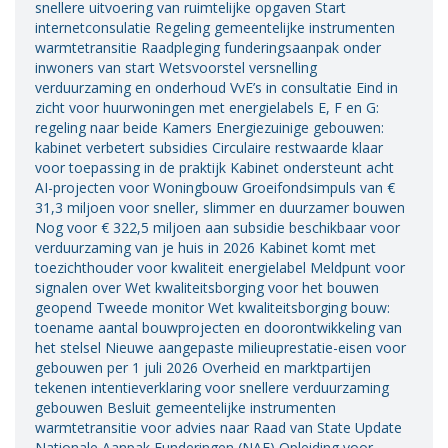
snellere uitvoering van ruimtelijke opgaven Start
internetconsulatie Regeling gemeentelijke instrumenten
warmtetransitie Raadpleging funderingsaanpak onder
inwoners van start Wetsvoorstel versnelling
verduurzaming en onderhoud VvE’s in consultatie Eind in
zicht voor huurwoningen met energielabels E, F en G:
regeling naar beide Kamers Energiezuinige gebouwen:
kabinet verbetert subsidies Circulaire restwaarde klaar
voor toepassing in de praktijk Kabinet ondersteunt acht
AI-projecten voor Woningbouw Groeifondsimpuls van €
31,3 miljoen voor sneller, slimmer en duurzamer bouwen
Nog voor € 322,5 miljoen aan subsidie beschikbaar voor
verduurzaming van je huis in 2026 Kabinet komt met
toezichthouder voor kwaliteit energielabel Meldpunt voor
signalen over Wet kwaliteitsborging voor het bouwen
geopend Tweede monitor Wet kwaliteitsborging bouw:
toename aantal bouwprojecten en doorontwikkeling van
het stelsel Nieuwe aangepaste milieuprestatie-eisen voor
gebouwen per 1 juli 2026 Overheid en marktpartijen
tekenen intentieverklaring voor snellere verduurzaming
gebouwen Besluit gemeentelijke instrumenten
warmtetransitie voor advies naar Raad van State Update
Nationale Aanpak Funderingen (NAF) Opleiding voor