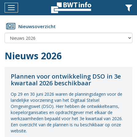
Menu
Home
Nieuwsoverzicht
Nieuws
Agenda
Nieuws 2026
Documenten
Dossiers
Plannen voor ontwikkeling DSO in 3e
kwartaal 2026 beschikbaar
Fotoalbums
Op 29 en 30 juni 2026 waren de planningsdagen voor de
Opleidingen
landelijke voorziening van het Digitaal Stelsel
Omgevingswet (DSO). Hier hebben de ontwikkelteams,
Over
koepelorganisaties en opdrachtgever met elkaar de
BWT
werkzaamheden bepaald voor het 3e kwartaal van 2026.
Een overzicht van de plannen is nu beschikbaar op onze
BMK
website.