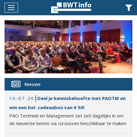
Menu
Home
Nieuws
Agenda
Documenten
Dossiers
Nieuws
Fotoalbums
10-07-26
Deel je kennisbehoefte met PAOTM en
Opleidingen
win een bol. cadeaubon van € 50!
Over
PAO Techniek en Management zet zich dagelijks in om
BWT
de nieuwste kennis via cursussen beschikbaar te maken
BMK