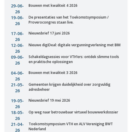
29-06-
Bouwen met kwaliteit 4 2026
Vacatures
26
19-06-
De presentaties van het Toekomstsymposium /
Vereniging
Proverocongres staan live.
26
BWT
17-06-
Nieuwsbrief 17 juni 2026
Contact
26
12-06-
Nieuwe digiDeal: digitale vergunningverlening met BIM
26
09-06-
Schakeldagsessies voor VTH’ers: ontdek slimme tools
en praktische oplossingen
26
04-06-
Bouwen met kwaliteit 3 2026
26
21-05-
Gemeenten krijgen duidelijkheid over zorgvuldig
adresbeheer
26
19-05-
Nieuwsbrief 19 mei 2026
26
18-05-
Op weg naar betrouwbaar virtueel bouwwerkdossier
26
21-04-
Toekomstsymposium VTH en ALV Vereniging BWT
Nederland
26