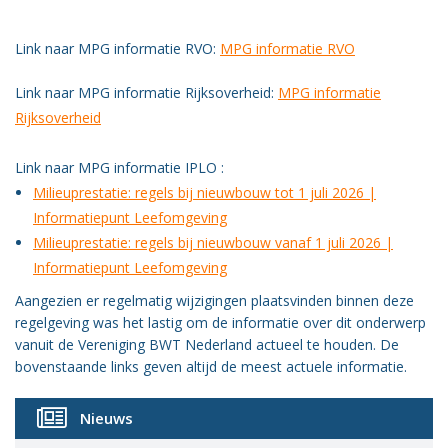
Vacatures
Link naar MPG informatie RVO:
MPG informatie RVO
Vereniging
BWT
Link naar MPG informatie Rijksoverheid:
MPG informatie
Rijksoverheid
Contact
Link naar MPG informatie IPLO :
Milieuprestatie: regels bij nieuwbouw tot 1 juli 2026 |
Informatiepunt Leefomgeving
Milieuprestatie: regels bij nieuwbouw vanaf 1 juli 2026 |
Informatiepunt Leefomgeving
Aangezien er regelmatig wijzigingen plaatsvinden binnen deze
regelgeving was het lastig om de informatie over dit onderwerp
vanuit de Vereniging BWT Nederland actueel te houden. De
bovenstaande links geven altijd de meest actuele informatie.
Nieuws