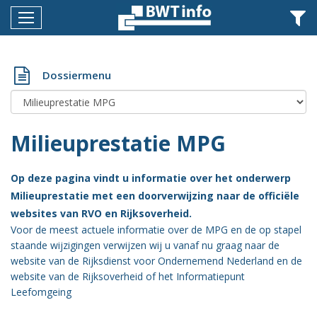
Menu
Home
Dossiermenu
Nieuws
Agenda
Milieuprestatie MPG
Documenten
Dossiers
Op deze pagina vindt u informatie over het onderwerp
Milieuprestatie met een doorverwijzing naar de officiële
Fotoalbums
websites van RVO en Rijksoverheid.
Opleidingen
Voor de meest actuele informatie over de MPG en de op stapel
staande wijzigingen verwijzen wij u vanaf nu graag naar de
Over
website van de Rijksdienst voor Ondernemend Nederland en de
BWT
website van de Rijksoverheid of het Informatiepunt
Leefomgeing
BMK