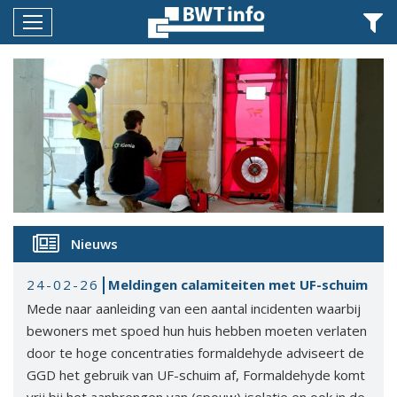
Menu
Home
Nieuws
Agenda
Documenten
Dossiers
Nieuws
Fotoalbums
24-02-26
Meldingen calamiteiten met UF-schuim
Opleidingen
Mede naar aanleiding van een aantal incidenten waarbij
Over
bewoners met spoed hun huis hebben moeten verlaten
BWT
door te hoge concentraties formaldehyde adviseert de
GGD het gebruik van UF-schuim af, Formaldehyde komt
BMK
vrij bij het aanbrengen van (spouw) isolatie en ook in de