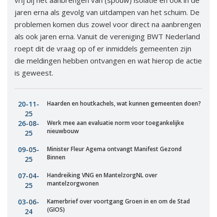
Vacatures
jaren erna als gevolg van uitdampen van het schuim. De
problemen komen dus zowel voor direct na aanbrengen
Vereniging
als ook jaren erna. Vanuit de vereniging BWT Nederland
BWT
roept dit de vraag op of er inmiddels gemeenten zijn
die meldingen hebben ontvangen en wat hierop de actie
Contact
is geweest.
20-11-
Haarden en houtkachels, wat kunnen gemeenten doen?
25
26-08-
Werk mee aan evaluatie norm voor toegankelijke
nieuwbouw
25
09-05-
Minister Fleur Agema ontvangt Manifest Gezond
Binnen
25
07-04-
Handreiking VNG en MantelzorgNL over
mantelzorgwonen
25
03-06-
Kamerbrief over voortgang Groen in en om de Stad
(GIOS)
24