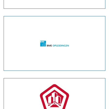
Vacatures
Vereniging
BWT
Contact