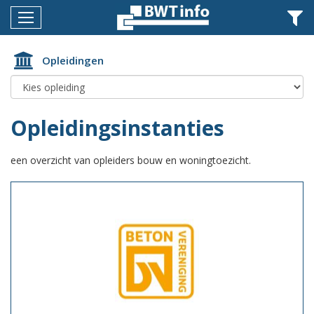
Menu
Home
Opleidingen
Nieuws
Agenda
Opleidingsinstanties
Documenten
een overzicht van opleiders bouw en woningtoezicht.
Dossiers
Fotoalbums
Opleidingen
Over
BWT
BMK