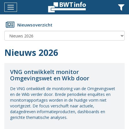
Menu
Home
Nieuwsoverzicht
Nieuws
Agenda
Nieuws 2026
Documenten
Dossiers
VNG ontwikkelt monitor
Omgevingswet en Wkb door
Fotoalbums
De VNG ontwikkelt de monitoring van de Omgevingswet
Opleidingen
en de Wkb verder door. Brede periodieke enquêtes en
monitorrapportages worden in de huidige vorm niet
Over
voortgezet. De focus verschuift naar actuele,
BWT
datagedreven informatieproducten, dashboards en
gerichte thematische analyses.
BMK