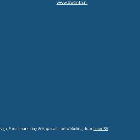
www.bwtinfo.nl
gn, E-mailmarketing & Applicatie ontwikkeling door
Ilmer BV