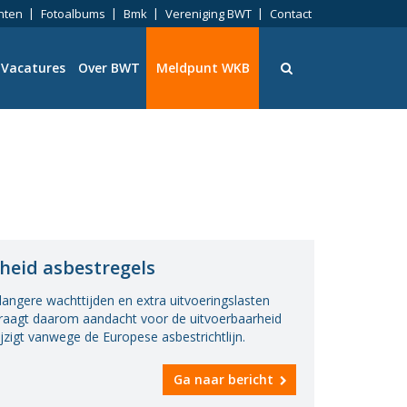
nten
Fotoalbums
Bmk
Vereniging BWT
Contact
Vacatures
Over BWT
Meldpunt WKB
ningen
heid asbestregels
angere wachttijden en extra uitvoeringslasten
eid
aagt daarom aandacht voor de uitvoerbaarheid
zigt vanwege de Europese asbestrichtlijn.
ng
Ga naar bericht