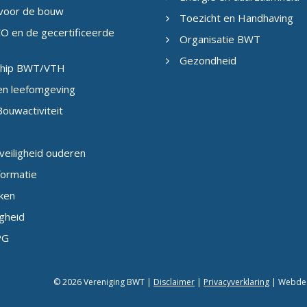
 voor de bouw
Toezicht en Handhaving
O en de gecertificeerde
Organisatie BWT
Gezondheid
eship BWT/VTH
en leefomgeving
ouwactiviteit
veiligheid ouderen
formatie
ken
igheid
PG
© 2026 Vereniging BWT |
Disclaimer
|
Privacyverklaring
| Webdesi