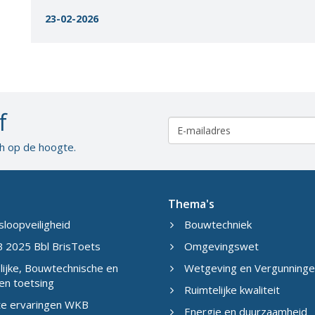
23-02-2026
f
ch op de hoogte.
Thema's
sloopveiligheid
Bouwtechniek
 2025 Bbl BrisToets
Omgevingswet
ijke, Bouwtechnische en
Wetgeving en Vergunning
en toetsing
Ruimtelijke kwaliteit
te ervaringen WKB
Energie en duurzaamheid