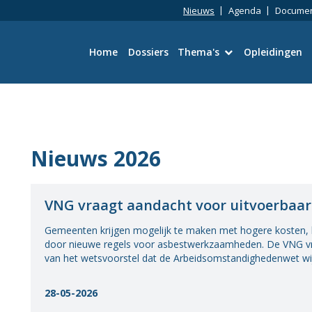
Nieuws
Agenda
Docume
Home
Dossiers
Thema's
Opleidingen
Bouwtechniek
Omgevingswet
Nieuws 2026
Wetgeving en Vergun
VNG vraagt aandacht voor uitvoerbaar
Ruimtelijke kwaliteit
Gemeenten krijgen mogelijk te maken met hogere kosten, l
Energie en duurzaamh
door nieuwe regels voor asbestwerkzaamheden. De VNG vr
van het wetsvoorstel dat de Arbeidsomstandighedenwet wij
Toezicht en Handhavi
28-05-2026