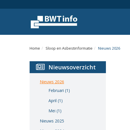
Menu
Home
Nieuws
Agenda
Home
Sloop en Asbestinformatie
Nieuws 2026
Documenten
Nieuwsoverzicht
Dossiers
Fotoalbums
Nieuws 2026
Februari (1)
Opleidingen
April (1)
Over
Mei (1)
BWT
Nieuws 2025
BMK