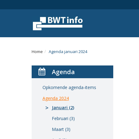
Menu
Home
Nieuws
Agenda
Home
Agenda januari 2024
Documenten
Agenda
Dossiers
Fotoalbums
Opkomende agenda-items
Agenda 2024
Opleidingen
Januari (2)
Over
Februari (3)
BWT
Maart (3)
BMK