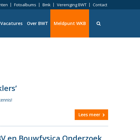
nten
Fotoalbums
Bmk
Vereniging BWT
Contact
Vacatures
Over BWT
Meldpunt WKB
ningen
lers’
ennis!
eid
Lees meer
ng
V en Bouwfysica Onderzoek