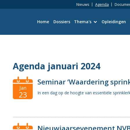
Nieuws
Agenda
Docume
Home
Dossiers
Thema's
Opleidingen
Bouwtechniek
Omgevingswet
Agenda januari 2024
Wetgeving en Vergun
Seminar ‘Waardering sprink
Ruimtelijke kwaliteit
Jan
23
In een dag op de hoogte van essentiële sprinklerk
Energie en duurzaamh
Toezicht en Handhavi
Nieuwjaarsevenement NVB