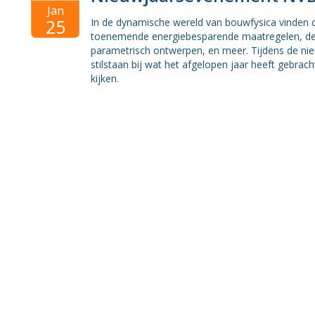
Organisatie BWT
Jan
25
In de dynamische wereld van bouwfysica vinden co
toenemende energiebesparende maatregelen, de 
Gezondheid
parametrisch ontwerpen, en meer. Tijdens de ni
stilstaan bij wat het afgelopen jaar heeft gebra
kijken.