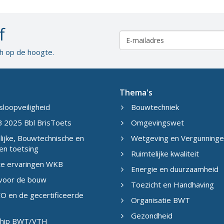
f
ch op de hoogte.
Thema's
sloopveiligheid
Bouwtechniek
 2025 Bbl BrisToets
Omgevingswet
ijke, Bouwtechnische en
Wetgeving en Vergunning
en toetsing
Ruimtelijke kwaliteit
te ervaringen WKB
Energie en duurzaamheid
 voor de bouw
Toezicht en Handhaving
O en de gecertificeerde
Organisatie BWT
Gezondheid
eship BWT/VTH