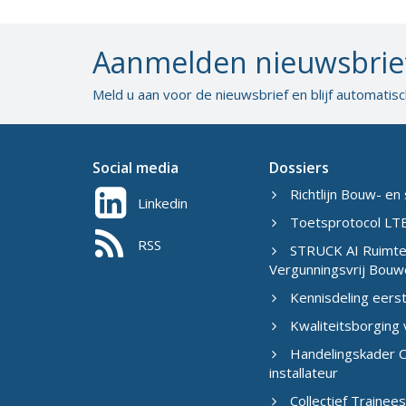
Aanmelden nieuwsbrie
Meld u aan voor de nieuwsbrief en blijf automatis
Social media
Dossiers
Richtlijn Bouw- en 
Linkedin
Toetsprotocol LTB
RSS
STRUCK AI Ruimtel
Vergunningsvrij Bouw
Kennisdeling eers
Kwaliteitsborging
Handelingskader C
installateur
Collectief Traine