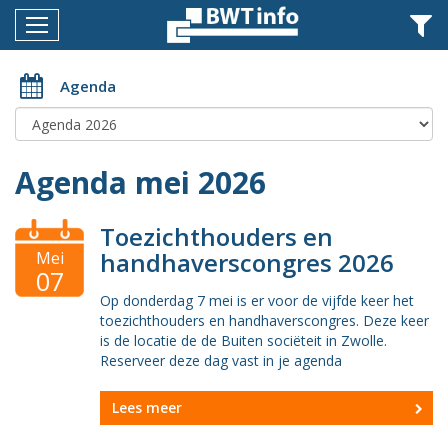
Menu
Home
Agenda
Nieuws
Agenda
Agenda mei 2026
Documenten
Toezichthouders en
Dossiers
handhaverscongres 2026
Mei
07
Fotoalbums
Op donderdag 7 mei is er voor de vijfde keer het
toezichthouders en handhaverscongres. Deze keer
Opleidingen
is de locatie de de Buiten sociëteit in Zwolle.
Reserveer deze dag vast in je agenda
Over
BWT
Lees meer
BMK