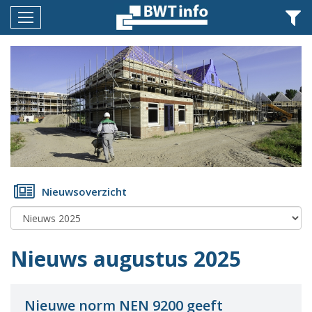
Menu
Home
Nieuws
Agenda
Documenten
Dossiers
Nieuwsoverzicht
Fotoalbums
Opleidingen
Nieuws augustus 2025
Over
BWT
BMK
Nieuwe norm NEN 9200 geeft