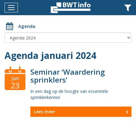
Menu
Home
Agenda
Nieuws
Agenda
Agenda januari 2024
Documenten
Seminar ‘Waardering
Dossiers
sprinklers’
Jan
23
Fotoalbums
In een dag op de hoogte van essentiële
sprinklerkennis!
Opleidingen
Over
Lees meer
BWT
BMK