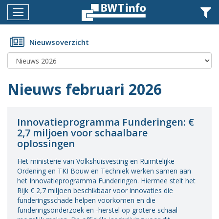
Menu
Home
Nieuwsoverzicht
Nieuws
Agenda
Nieuws februari 2026
Documenten
Dossiers
Innovatieprogramma Funderingen: €
2,7 miljoen voor schaalbare
Fotoalbums
oplossingen
Opleidingen
Het ministerie van Volkshuisvesting en Ruimtelijke
Ordening en TKI Bouw en Techniek werken samen aan
Over
het Innovatieprogramma Funderingen. Hiermee stelt het
BWT
Rijk € 2,7 miljoen beschikbaar voor innovaties die
funderingsschade helpen voorkomen en die
BMK
funderingsonderzoek en -herstel op grotere schaal