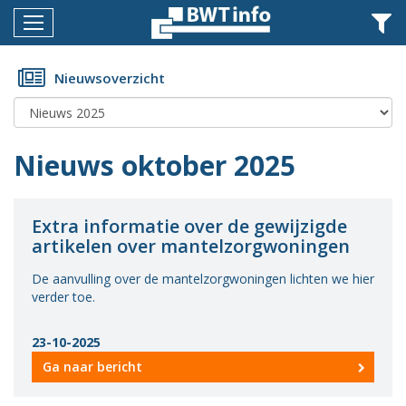
Menu
Home
Nieuwsoverzicht
Nieuws
Agenda
Nieuws oktober 2025
Documenten
Dossiers
Extra informatie over de gewijzigde
artikelen over mantelzorgwoningen
Fotoalbums
De aanvulling over de mantelzorgwoningen lichten we hier
Opleidingen
verder toe.
Over
23-10-2025
BWT
Ga naar bericht
BMK