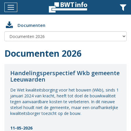
Menu
Home
Documenten
Nieuws
Agenda
Documenten 2026
Documenten
Dossiers
Handelingsperspectief Wkb gemeente
Leeuwarden
Fotoalbums
De Wet kwaliteitsborging voor het bouwen (Wkb), sinds 1
Opleidingen
januari 2024 van kracht, heeft tot doel de bouwkwaliteit
tegen aanvaardbare kosten te verbeteren. In dit nieuwe
Over
stelsel houdt niet de gemeente, maar een onafhankelijke
BWT
kwaliteitsborger toezicht op de bouw.
BMK
11-05-2026