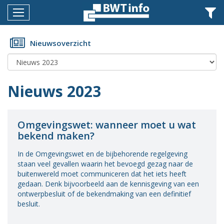
Menu
Home
Nieuwsoverzicht
Nieuws
Agenda
Nieuws 2023
Documenten
Dossiers
Omgevingswet: wanneer moet u wat
bekend maken?
Fotoalbums
In de Omgevingswet en de bijbehorende regelgeving
Opleidingen
staan veel gevallen waarin het bevoegd gezag naar de
buitenwereld moet communiceren dat het iets heeft
Over
gedaan. Denk bijvoorbeeld aan de kennisgeving van een
BWT
ontwerpbesluit of de bekendmaking van een definitief
besluit.
BMK