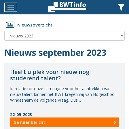
Menu
Home
Nieuwsoverzicht
Nieuws
Agenda
Nieuws september 2023
Documenten
Dossiers
Heeft u plek voor nieuw nog
studerend talent?
Fotoalbums
In relatie tot onze campagne voor het aantrekken van
Opleidingen
nieuw talent binnen het BWT kregen wij van Hogeschool
Windesheim de volgende vraag. Dus…
Over
BWT
22-09-2023
Ga naar bericht
BMK