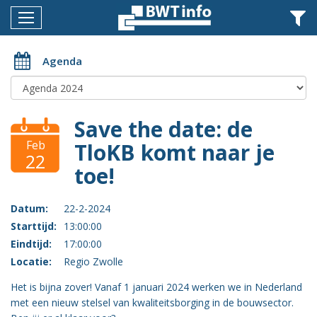
Menu
Home
Agenda
Nieuws
Agenda
Save the date: de
Documenten
Feb
TloKB komt naar je
22
toe!
Dossiers
Fotoalbums
Datum:
22-2-2024
Starttijd:
13:00:00
Opleidingen
Eindtijd:
17:00:00
Over
Locatie:
Regio Zwolle
BWT
Het is bijna zover! Vanaf 1 januari 2024 werken we in Nederland
BMK
met een nieuw stelsel van kwaliteitsborging in de bouwsector.