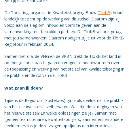
Ben jij er al klaar voor?
Vacatures
De Toelatingsorganisatie Kwaliteitsborging Bouw (
TloKB
) houdt
Vereniging
landelijk toezicht op de werking van dit stelsel. Daarom zijn zij
BWT
volop aan de slag om inhoud en vorm te geven aan de
samenwerking met betrokken partijen. De TloKB wil ook graag
Contact
met jou samenwerken! Daarom nodigen zij je uit voor de TloKB
Regiotour in februari 2024.
Samen met o.a. de VNG en de VKBN trekt de TloKB het land in
om het gesprek aan te gaan en vragen te beantwoorden over
de toepassing en werking van het stelsel van kwaliteitsborging in
de praktijk en de rol van de TloKB.
Wat gaan jij doen?
Tijdens de Regiotour (kosteloos) ga je als deelnemer de praktijk
van het nieuwe stelsel zelf ervaren. Wat zijn de uitdagingen van
het nieuwe stelsel? En welke oplossingen zie je? Samen met
gemeenteambtenaren, kwaliteitsborgers, aannemers en andere
deelnemers los je deze vragen op tijdens een interactieve