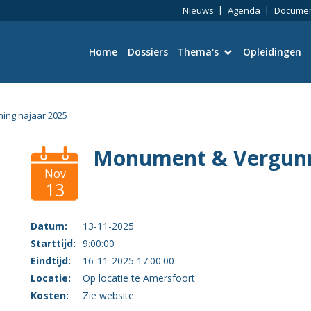
Nieuws
Agenda
Docume
Home
Dossiers
Thema's
Opleidingen
Bouwtechniek
ing najaar 2025
Omgevingswet
Monument & Vergunn
Wetgeving en Vergun
Nov
13
Ruimtelijke kwaliteit
Datum:
13-11-2025
Energie en duurzaamh
Starttijd:
9:00:00
Eindtijd:
16-11-2025 17:00:00
Toezicht en Handhavi
Locatie:
Op locatie te Amersfoort
Kosten:
Zie website