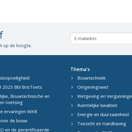
f
ch op de hoogte.
Thema's
sloopveiligheid
Bouwtechniek
 2025 Bbl BrisToets
Omgevingswet
ijke, Bouwtechnische en
Wetgeving en Vergunning
en toetsing
Ruimtelijke kwaliteit
te ervaringen WKB
Energie en duurzaamheid
 voor de bouw
Toezicht en Handhaving
O en de gecertificeerde