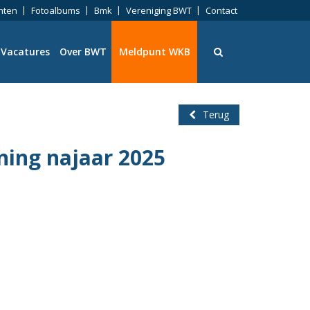
nten
Fotoalbums
Bmk
Vereniging BWT
Contact
Vacatures
Over BWT
Meldpunt WKB
Terug
ing najaar 2025
ningen
eid
ng