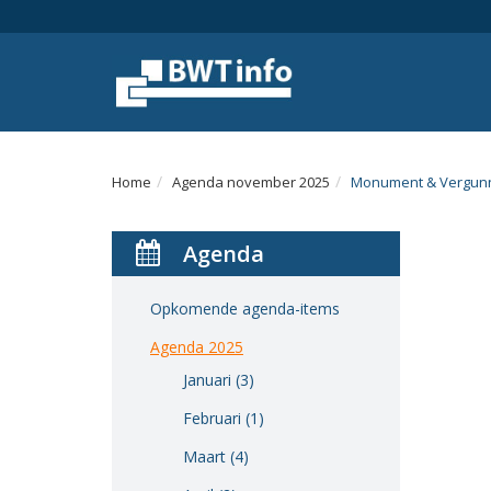
Menu
Home
Nieuws
Agenda
Home
Agenda november 2025
Monument & Vergunn
Documenten
Agenda
Dossiers
Fotoalbums
Opkomende agenda-items
Agenda 2025
Opleidingen
Januari (3)
Over
Februari (1)
BWT
Maart (4)
BMK