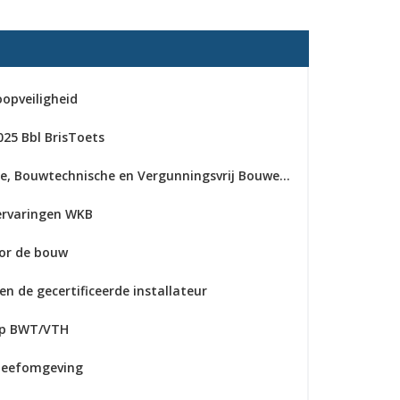
oopveiligheid
25 Bbl BrisToets
STRUCK AI Ruimtelijke, Bouwtechnische en Vergunningsvrij Bouwen toetsing
 ervaringen WKB
oor de bouw
n de gecertificeerde installateur
hip BWT/VTH
 leefomgeving