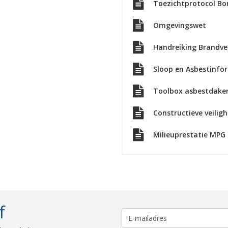
Toezichtprotocol Bo
Omgevingswet
Handreiking Brandve
Sloop en Asbestinfo
Toolbox asbestdake
Constructieve veiligh
Milieuprestatie MPG
f