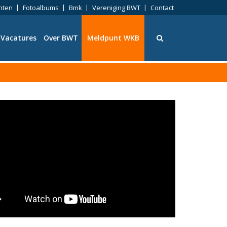
nten
Fotoalbums
Bmk
Vereniging BWT
Contact
Vacatures
Over BWT
Meldpunt WKB
ningen
eid
ng