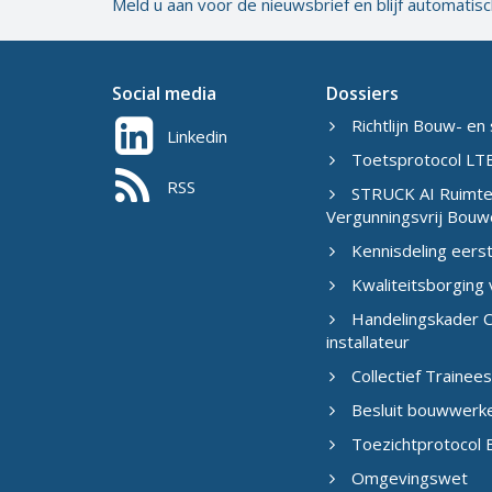
Meld u aan voor de nieuwsbrief en blijf automatis
Social media
Dossiers
Richtlijn Bouw- en 
Linkedin
Toetsprotocol LTB
RSS
STRUCK AI Ruimtel
Vergunningsvrij Bouw
Kennisdeling eers
Kwaliteitsborging
Handelingskader C
installateur
Collectief Traine
Besluit bouwwerk
Toezichtprotocol B
Omgevingswet