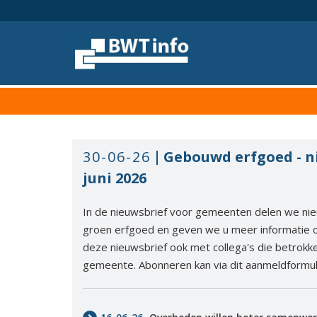
Menu
Home
Nieuws
Agenda
Documenten
30-06-26
Gebouwd erfgoed - n
Dossiers
juni 2026
Fotoalbums
In de nieuwsbrief voor gemeenten delen we n
Opleidingen
groen erfgoed en geven we u meer informatie o
deze nieuwsbrief ook met collega's die betrokken
Over
gemeente. Abonneren kan via dit aanmeldformul
BWT
BMK