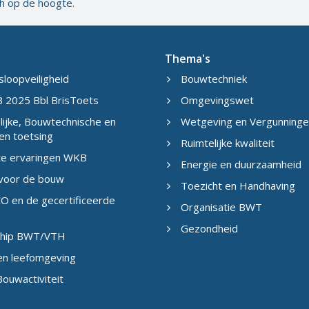
ch op de hoogte.
Thema's
sloopveiligheid
Bouwtechniek
 2025 Bbl BrisToets
Omgevingswet
ijke, Bouwtechnische en
Wetgeving en Vergunning
en toetsing
Ruimtelijke kwaliteit
te ervaringen WKB
Energie en duurzaamheid
 voor de bouw
Toezicht en Handhaving
O en de gecertificeerde
Organisatie BWT
Gezondheid
eship BWT/VTH
en leefomgeving
ouwactiviteit