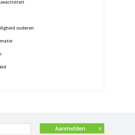
uwactiviteit
iligheid ouderen
rmatie
n
eid
Aanmelden