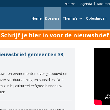
Nieuws
Agenda
Docume
Home
Dossiers
Thema's
Opleidingen
Schrijf je hier in voor de nieuwsbrief
Bouwtechniek
Omgevingswet
ieuwsbrief gemeenten 33,
Wetgeving en Vergun
Ruimtelijke kwaliteit
ieuws en evenementen over gebouwd en
ver verduurzaming en subsidies. Deel
 zijn bij cultureel erfgoed binnen uw
Energie en duurzaamh
ier.
Toezicht en Handhavi