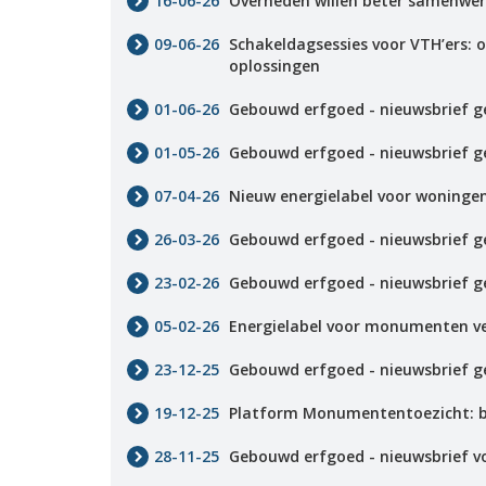
16-06-26
Overheden willen beter samenwer
Vacatures
09-06-26
Schakeldagsessies voor VTH’ers: 
oplossingen
Vereniging
BWT
01-06-26
Gebouwd erfgoed - nieuwsbrief g
Contact
01-05-26
Gebouwd erfgoed - nieuwsbrief g
07-04-26
Nieuw energielabel voor woninge
26-03-26
Gebouwd erfgoed - nieuwsbrief 
23-02-26
Gebouwd erfgoed - nieuwsbrief g
05-02-26
Energielabel voor monumenten ve
23-12-25
Gebouwd erfgoed - nieuwsbrief 
19-12-25
Platform Monumententoezicht: bl
28-11-25
Gebouwd erfgoed - nieuwsbrief v