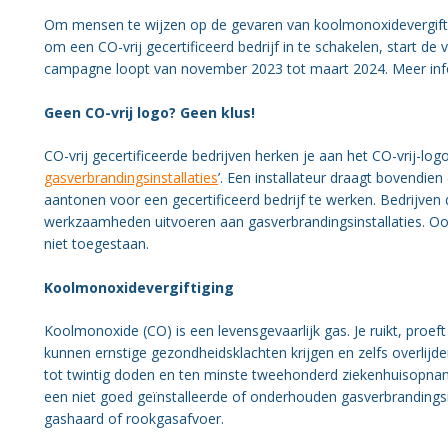
Organisatie BWT
Om mensen te wijzen op de gevaren van koolmonoxidevergiftigi
om een CO-vrij gecertificeerd bedrijf in te schakelen, start de
Gezondheid
campagne loopt van november 2023 tot maart 2024. Meer info
Geen CO-vrij logo? Geen klus!
CO-vrij gecertificeerde bedrijven herken je aan het CO-vrij-logo 
gasverbrandingsinstallaties
’. Een installateur draagt bovendien (
aantonen voor een gecertificeerd bedrijf te werken. Bedrijven 
werkzaamheden uitvoeren aan gasverbrandingsinstallaties. Ook 
niet toegestaan.
Koolmonoxidevergiftiging
Koolmonoxide (CO) is een levensgevaarlijk gas. Je ruikt, proef
kunnen ernstige gezondheidsklachten krijgen en zelfs overlijden
tot twintig doden en ten minste tweehonderd ziekenhuisopna
een niet goed geïnstalleerde of onderhouden gasverbrandingsins
gashaard of rookgasafvoer.