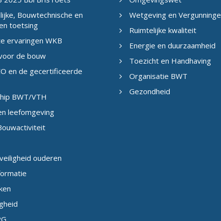
ijke, Bouwtechnische en
Wetgeving en Vergunning
en toetsing
Ruimtelijke kwaliteit
te ervaringen WKB
Energie en duurzaamheid
 voor de bouw
Toezicht en Handhaving
O en de gecertificeerde
Organisatie BWT
Gezondheid
eship BWT/VTH
en leefomgeving
ouwactiviteit
veiligheid ouderen
formatie
ken
igheid
PG