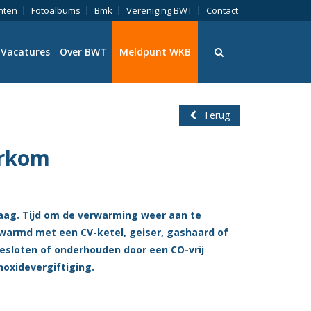
nten
Fotoalbums
Bmk
Vereniging BWT
Contact
Vacatures
Over BWT
Meldpunt WKB
Terug
orkom
ningen
ag. Tijd om de verwarming weer aan te
warmd met een CV-ketel, geiser, gashaard of
eid
gesloten of onderhouden door een CO-vrij
onoxidevergiftiging.
ng