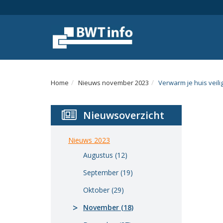
Menu
Home
Nieuws
Agenda
Home
Nieuws november 2023
Verwarm je huis veil
Documenten
Nieuwsoverzicht
Dossiers
Fotoalbums
Nieuws 2023
Augustus (12)
Opleidingen
September (19)
Over
Oktober (29)
BWT
November (18)
BMK