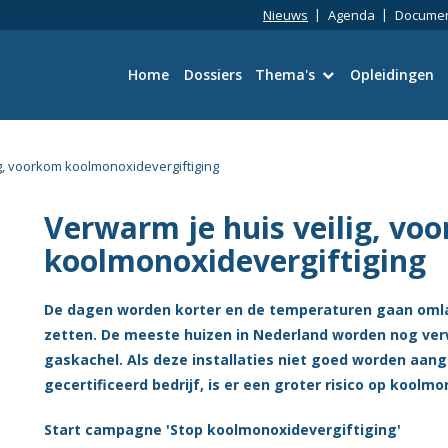
Nieuws
Agenda
Docume
Home
Dossiers
Thema's
Opleidingen
Bouwtechniek
ig, voorkom koolmonoxidevergiftiging
Omgevingswet
Verwarm je huis veilig, vo
Wetgeving en Vergun
koolmonoxidevergiftiging
Ruimtelijke kwaliteit
De dagen worden korter en de temperaturen gaan omla
zetten. De meeste huizen in Nederland worden nog ver
Energie en duurzaamh
gaskachel. Als deze installaties niet goed worden aan
gecertificeerd bedrijf, is er een groter risico op koolm
Toezicht en Handhavi
Start campagne 'Stop koolmonoxidevergiftiging'