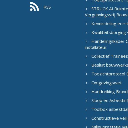
RSS
STRUCK AI Ruimtel
Vergunningsvrij Bouw
Kennisdeling eers
Kwaliteitsborging
Handelingskader C
installateur
Collectief Traine
Besluit bouwwerk
Toezichtprotocol B
Omgevingswet
Handreiking Brand
Sloop en Asbestin
Toolbox asbestda
Constructieve veil
Milieuprestatie M