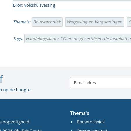
Bron: volkshuisvesting
Thema's:
Bouwtechniek
Wetgeving en Vergunningen
G
Tags:
Handelingskader CO en de gecertificeerde installateu
f
ch op de hoogte.
Thema's
sloopveiligheid
Bouwtechniek
 2025 Bbl BrisToets
Omgevingswet