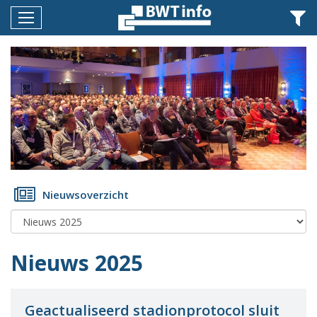
Menu
Home
Nieuws
Agenda
Documenten
Dossiers
Nieuwsoverzicht
Fotoalbums
Opleidingen
Nieuws 2025
Over
BWT
BMK
Geactualiseerd stadionprotocol sluit