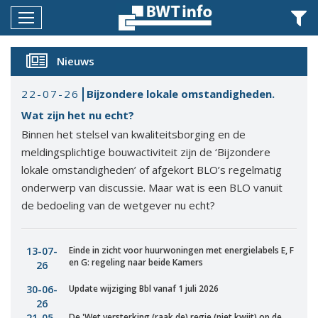
Menu
Home
Nieuws
Nieuws
22-07-26
Bijzondere lokale omstandigheden.
Agenda
Wat zijn het nu echt?
Binnen het stelsel van kwaliteitsborging en de
Documenten
meldingsplichtige bouwactiviteit zijn de ‘Bijzondere
Dossiers
lokale omstandigheden’ of afgekort BLO’s regelmatig
onderwerp van discussie. Maar wat is een BLO vanuit
Fotoalbums
de bedoeling van de wetgever nu echt?
Opleidingen
13-07-
Einde in zicht voor huurwoningen met energielabels E, F
Over
en G: regeling naar beide Kamers
26
BWT
30-06-
Update wijziging Bbl vanaf 1 juli 2026
BMK
26
21-05-
De 'Wet versterking (raak de) regie (niet kwijt) op de