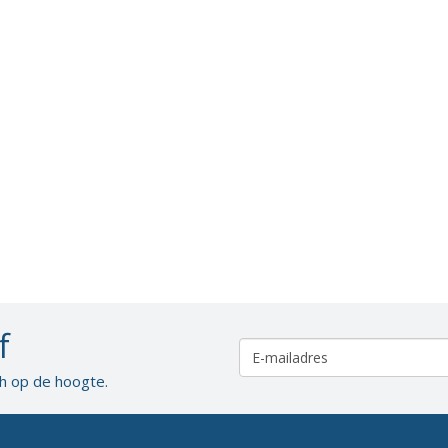
Organisatie BWT
Gezondheid
f
ch op de hoogte.