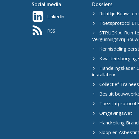
Social media
Dossiers
Richtlijn Bouw- en 
Linkedin
Toetsprotocol LTB
RSS
STRUCK AI Ruimtel
Vergunningsvrij Bouw
Kennisdeling eers
Kwaliteitsborging
Handelingskader C
installateur
Collectief Traine
Besluit bouwwerk
Toezichtprotocol B
Omgevingswet
Handreiking Brand
Sloop en Asbestin