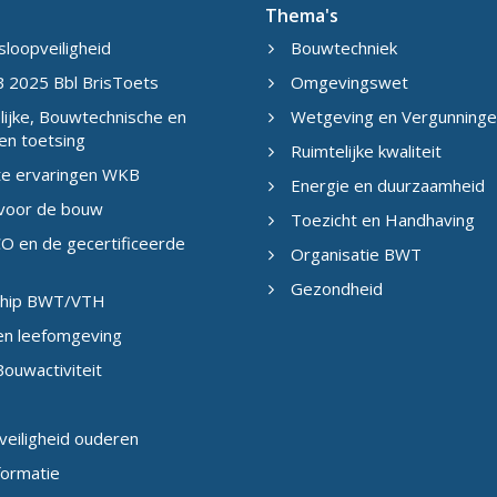
Thema's
sloopveiligheid
Bouwtechniek
 2025 Bbl BrisToets
Omgevingswet
ijke, Bouwtechnische en
Wetgeving en Vergunning
en toetsing
Ruimtelijke kwaliteit
te ervaringen WKB
Energie en duurzaamheid
 voor de bouw
Toezicht en Handhaving
O en de gecertificeerde
Organisatie BWT
Gezondheid
eship BWT/VTH
en leefomgeving
ouwactiviteit
veiligheid ouderen
formatie