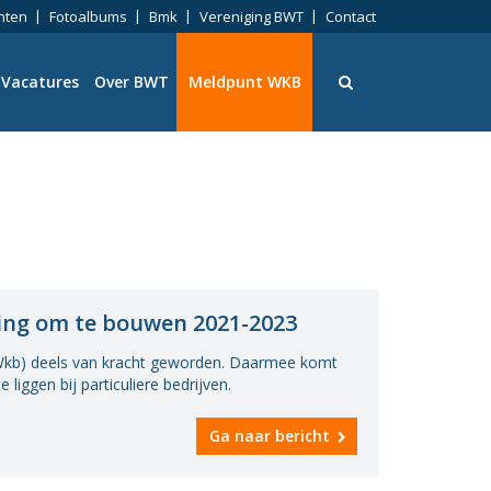
nten
Fotoalbums
Bmk
Vereniging BWT
Contact
Vacatures
Over BWT
Meldpunt WKB
ningen
ing om te bouwen 2021-2023
(Wkb) deels van kracht geworden. Daarmee komt
eid
liggen bij particuliere bedrijven.
Ga naar bericht
ng