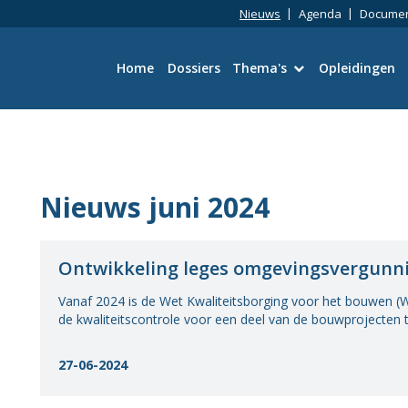
Nieuws
Agenda
Docume
Home
Dossiers
Thema's
Opleidingen
Bouwtechniek
Omgevingswet
Nieuws juni 2024
Wetgeving en Vergun
Ontwikkeling leges omgevingsvergunn
Ruimtelijke kwaliteit
Vanaf 2024 is de Wet Kwaliteitsborging voor het bouwen 
Energie en duurzaamh
de kwaliteitscontrole voor een deel van de bouwprojecten te 
Toezicht en Handhavi
27-06-2024