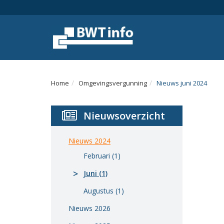
Menu
Home
Nieuws
Agenda
Home
Omgevingsvergunning
Nieuws juni 2024
Documenten
Nieuwsoverzicht
Dossiers
Fotoalbums
Nieuws 2024
Februari (1)
Opleidingen
Juni (1)
Over
Augustus (1)
BWT
Nieuws 2026
BMK