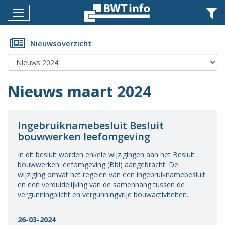
Menu
Home
Nieuwsoverzicht
Nieuws
Agenda
Nieuws maart 2024
Documenten
Dossiers
Ingebruiknamebesluit Besluit
bouwwerken leefomgeving
Fotoalbums
In dit besluit worden enkele wijzigingen aan het Besluit
Opleidingen
bouwwerken leefomgeving (Bbl) aangebracht. De
wijziging omvat het regelen van een ingebruiknamebesluit
Over
en een verduidelijking van de samenhang tussen de
BWT
vergunningplicht en vergunningvrije bouwactiviteiten.
BMK
26-03-2024