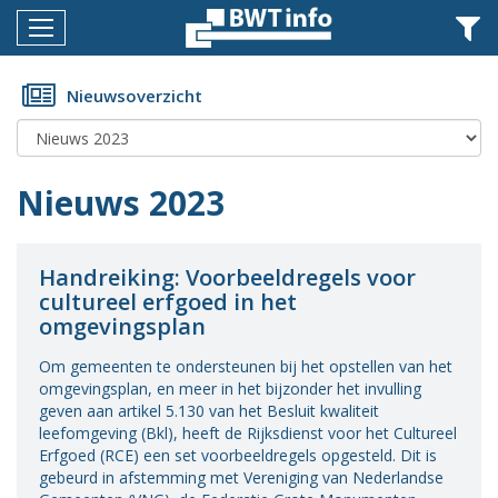
Menu
Home
Nieuwsoverzicht
Nieuws
Agenda
Nieuws 2023
Documenten
Dossiers
Handreiking: Voorbeeldregels voor
cultureel erfgoed in het
Fotoalbums
omgevingsplan
Opleidingen
Om gemeenten te ondersteunen bij het opstellen van het
omgevingsplan, en meer in het bijzonder het invulling
Over
geven aan artikel 5.130 van het Besluit kwaliteit
BWT
leefomgeving (Bkl), heeft de Rijksdienst voor het Cultureel
Erfgoed (RCE) een set voorbeeldregels opgesteld. Dit is
BMK
gebeurd in afstemming met Vereniging van Nederlandse