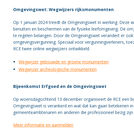
Organisatie BWT
Omgevingswet: Wegwijzers rijksmonumenten
Gezondheid
Op 1 januari 2024 treedt de Omgevingswet in werking. Deze 
benutten en beschermen van de fysieke leefomgeving. De omga
te regelen belangen. Door de Omgevingswet verandert er ook
omgevingsvergunning. Speciaal voor vergunningverleners, toe
RCE twee online wegwijzers ontwikkeld.
Wegwijzer gebouwde en groene monumenten
Wegwijzer archeologische monumenten
Bijeenkomst Erfgoed en de Omgevingswet
Op woensdagochtend 13 december organiseert de RCE een bij
Omgevingswet is verankerd en wat dat kan gaan betekenen in 
gemeenteambtenaren en anderen die professioneel bezig zijn
Meer informatie en aanmelden