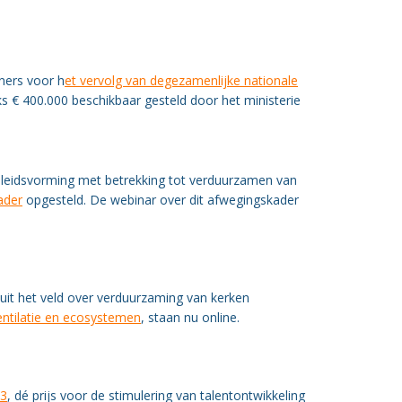
ners voor h
et vervolg van degezamenlijke nationale
jks € 400.000 beschikbaar gesteld door het ministerie
leidsvorming met betrekking tot verduurzamen van
ader
opgesteld. De webinar over dit afwegingskader
it het veld over verduurzaming van kerken
entilatie en ecosystemen
, staan nu online.
23
, dé prijs voor de stimulering van talentontwikkeling