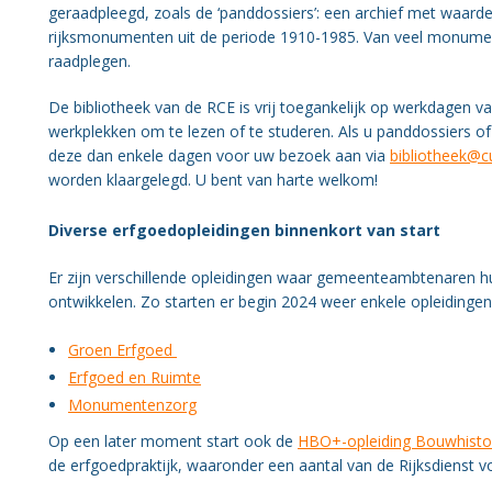
geraadpleegd, zoals de ‘panddossiers’: een archief met waarde
rijksmonumenten uit de periode 1910-1985. Van veel monumen
raadplegen.
De bibliotheek van de RCE is vrij toegankelijk op werkdagen v
werkplekken om te lezen of te studeren. Als u panddossiers of 
deze dan enkele dagen voor uw bezoek aan via
bibliotheek@cu
worden klaargelegd. U bent van harte welkom!
Diverse erfgoedopleidingen binnenkort van start
Er zijn verschillende opleidingen waar gemeenteambtenaren h
ontwikkelen. Zo starten er begin 2024 weer enkele opleidingen
Groen Erfgoed
Erfgoed en Ruimte
Monumentenzorg
Op een later moment start ook de
HBO+-opleiding Bouwhistor
de erfgoedpraktijk, waaronder een aantal van de Rijksdienst vo