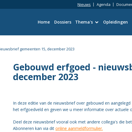
Nieuws
Agenda
Docume
Home
Dossiers
Thema's
Opleidingen
Bouwtechniek
ieuwsbrief gemeenten 15, december 2023
Omgevingswet
Gebouwd erfgoed - nieuwsb
Wetgeving en Vergun
december 2023
Ruimtelijke kwaliteit
Energie en duurzaamh
In deze editie van de nieuwsbrief over gebouwd en aangelegd
het erfgoedveld en geven we u meer informatie over actuele o
Toezicht en Handhavi
Deel deze nieuwsbrief vooral ook met andere collega's die bet
Abonneren kan via dit
online aanmeldformulier.