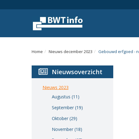
Menu
Home
Nieuws
Agenda
Home
Nieuws december 2023
Gebouwd erfgoed - n
Documenten
Nieuwsoverzicht
Dossiers
Fotoalbums
Nieuws 2023
Augustus (11)
Opleidingen
September (19)
Over
Oktober (29)
BWT
November (18)
BMK