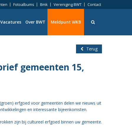
nten
Fotoalbums
Bmk
Vereniging BWT
Contact
Vacatures
Over BWT
Meldpunt WKB
Terug
rief gemeenten 15,
ningen
eid
 (groen) erfgoed voor gemeenten delen we nieuws uit
ntwikkelingen en interessante bijeenkomsten.
ng
rokken zijn bij cultureel erfgoed binnen uw gemeente.