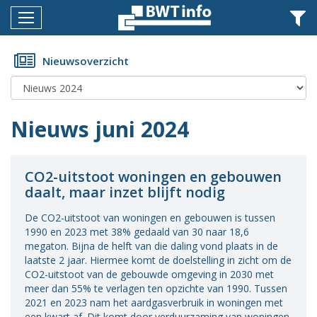
Menu
Home
Nieuwsoverzicht
Nieuws
Agenda
Nieuws juni 2024
Documenten
Dossiers
CO2-uitstoot woningen en gebouwen
daalt, maar inzet blijft nodig
Fotoalbums
De CO2-uitstoot van woningen en gebouwen is tussen
Opleidingen
1990 en 2023 met 38% gedaald van 30 naar 18,6
megaton. Bijna de helft van die daling vond plaats in de
Over
laatste 2 jaar. Hiermee komt de doelstelling in zicht om de
BWT
CO2-uitstoot van de gebouwde omgeving in 2030 met
meer dan 55% te verlagen ten opzichte van 1990. Tussen
BMK
2021 en 2023 nam het aardgasverbruik in woningen met
een kwart af. Dit komt door verduurzaming van woningen,