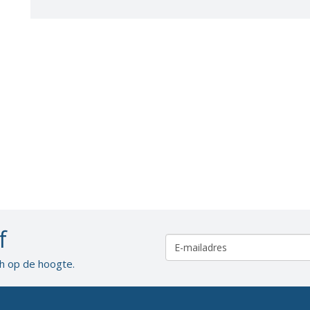
Organisatie BWT
Gezondheid
f
ch op de hoogte.