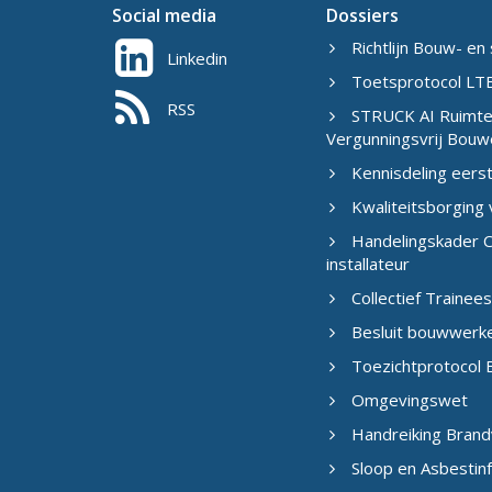
Social media
Dossiers
Richtlijn Bouw- en 
Linkedin
Toetsprotocol LTB
RSS
STRUCK AI Ruimtel
Vergunningsvrij Bouw
Kennisdeling eers
Kwaliteitsborging
Handelingskader C
installateur
Collectief Traine
Besluit bouwwerk
Toezichtprotocol B
Omgevingswet
Handreiking Brand
Sloop en Asbestin