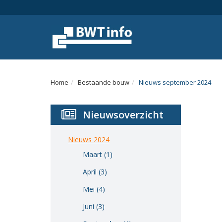
Menu
Home
Nieuws
Agenda
Home
Bestaande bouw
Nieuws september 2024
Documenten
Nieuwsoverzicht
Dossiers
Fotoalbums
Nieuws 2024
Maart (1)
Opleidingen
April (3)
Over
Mei (4)
BWT
Juni (3)
BMK