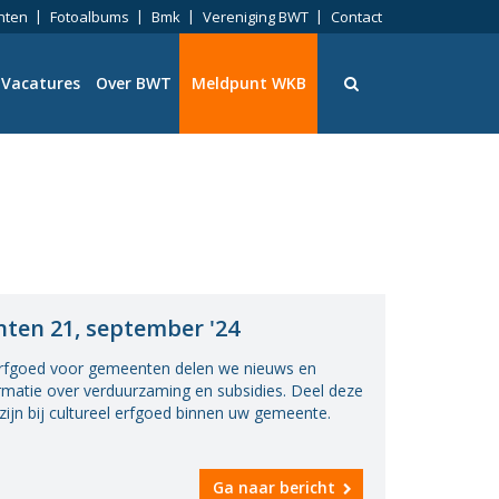
nten
Fotoalbums
Bmk
Vereniging BWT
Contact
Vacatures
Over BWT
Meldpunt WKB
ningen
ten 21, september '24
 erfgoed voor gemeenten delen we nieuws en
eid
matie over verduurzaming en subsidies. Deel deze
zijn bij cultureel erfgoed binnen uw gemeente.
ng
Ga naar bericht