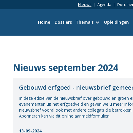
Nieuws
Agenda
Docume
Home
Dossiers
Thema's
Opleidingen
Bouwtechniek
Omgevingswet
Nieuws september 2024
Wetgeving en Vergun
Gebouwd erfgoed - nieuwsbrief gemeen
Ruimtelijke kwaliteit
In deze editie van de nieuwsbrief over gebouwd en groen
Energie en duurzaamh
evenementen uit het erfgoedveld en geven we u meer infor
nieuwsbrief vooral ook met andere collega's die betrokken 
Abonneren kan via dit online aanmeldformulier.
Toezicht en Handhavi
13-09-2024