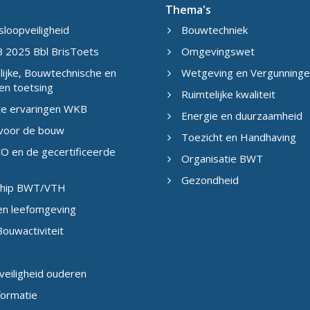
Thema's
sloopveiligheid
Bouwtechniek
 2025 Bbl BrisToets
Omgevingswet
ijke, Bouwtechnische en
Wetgeving en Vergunning
en toetsing
Ruimtelijke kwaliteit
te ervaringen WKB
Energie en duurzaamheid
 voor de bouw
Toezicht en Handhaving
O en de gecertificeerde
Organisatie BWT
Gezondheid
eship BWT/VTH
en leefomgeving
ouwactiviteit
veiligheid ouderen
formatie