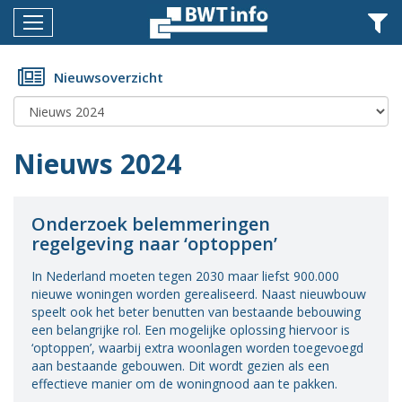
Menu
Home
Nieuwsoverzicht
Nieuws
Agenda
Nieuws 2024
Documenten
Dossiers
Onderzoek belemmeringen
regelgeving naar ‘optoppen’
Fotoalbums
In Nederland moeten tegen 2030 maar liefst 900.000
Opleidingen
nieuwe woningen worden gerealiseerd. Naast nieuwbouw
speelt ook het beter benutten van bestaande bebouwing
Over
een belangrijke rol. Een mogelijke oplossing hiervoor is
BWT
‘optoppen’, waarbij extra woonlagen worden toegevoegd
aan bestaande gebouwen. Dit wordt gezien als een
BMK
effectieve manier om de woningnood aan te pakken.