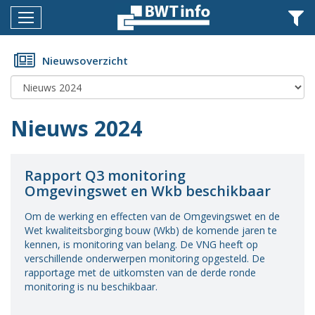
Menu
Home
Nieuwsoverzicht
Nieuws
Agenda
Nieuws 2024
Documenten
Dossiers
Rapport Q3 monitoring
Omgevingswet en Wkb beschikbaar
Fotoalbums
Om de werking en effecten van de Omgevingswet en de
Opleidingen
Wet kwaliteitsborging bouw (Wkb) de komende jaren te
kennen, is monitoring van belang. De VNG heeft op
Over
verschillende onderwerpen monitoring opgesteld. De
BWT
rapportage met de uitkomsten van de derde ronde
monitoring is nu beschikbaar.
BMK