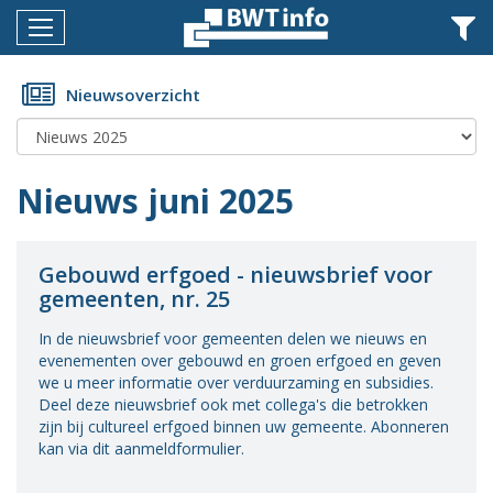
Menu
Home
Nieuwsoverzicht
Nieuws
Agenda
Nieuws juni 2025
Documenten
Dossiers
Gebouwd erfgoed - nieuwsbrief voor
gemeenten, nr. 25
Fotoalbums
In de nieuwsbrief voor gemeenten delen we nieuws en
Opleidingen
evenementen over gebouwd en groen erfgoed en geven
we u meer informatie over verduurzaming en subsidies.
Over
Deel deze nieuwsbrief ook met collega's die betrokken
BWT
zijn bij cultureel erfgoed binnen uw gemeente. Abonneren
kan via dit aanmeldformulier.
BMK