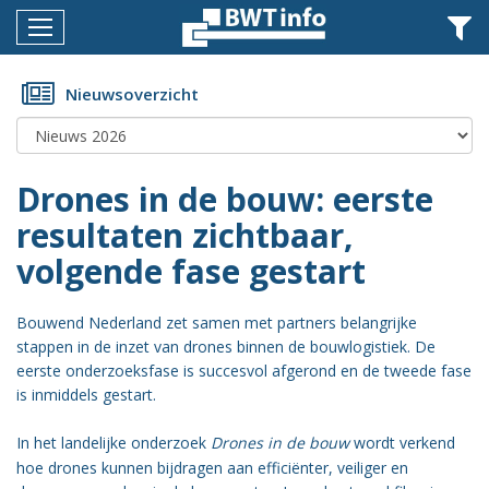
Menu
Home
Nieuwsoverzicht
Nieuws
Agenda
Drones in de bouw: eerste
Documenten
resultaten zichtbaar,
volgende fase gestart
Dossiers
Fotoalbums
Bouwend Nederland zet samen met partners belangrijke
stappen in de inzet van drones binnen de bouwlogistiek. De
Opleidingen
eerste onderzoeksfase is succesvol afgerond en de tweede fase
is inmiddels gestart.
Over
BWT
In het landelijke onderzoek
Drones in de bouw
wordt verkend
BMK
hoe drones kunnen bijdragen aan efficiënter, veiliger en