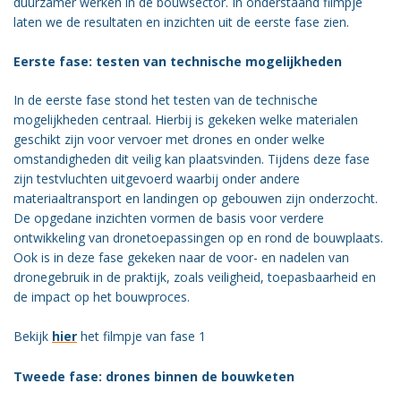
duurzamer werken in de bouwsector. In onderstaand filmpje
Vacatures
laten we de resultaten en inzichten uit de eerste fase zien.
Vereniging
Eerste fase: testen van technische mogelijkheden
BWT
In de eerste fase stond het testen van de technische
Contact
mogelijkheden centraal. Hierbij is gekeken welke materialen
geschikt zijn voor vervoer met drones en onder welke
omstandigheden dit veilig kan plaatsvinden. Tijdens deze fase
zijn testvluchten uitgevoerd waarbij onder andere
materiaaltransport en landingen op gebouwen zijn onderzocht.
De opgedane inzichten vormen de basis voor verdere
ontwikkeling van dronetoepassingen op en rond de bouwplaats.
Ook is in deze fase gekeken naar de voor- en nadelen van
dronegebruik in de praktijk, zoals veiligheid, toepasbaarheid en
de impact op het bouwproces.
Bekijk
hier
het filmpje van fase 1
Tweede fase: drones binnen de bouwketen