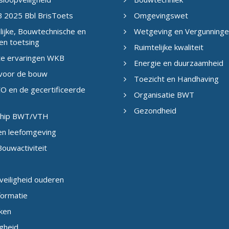
 2025 Bbl BrisToets
Omgevingswet
ijke, Bouwtechnische en
Wetgeving en Vergunning
en toetsing
Ruimtelijke kwaliteit
te ervaringen WKB
Energie en duurzaamheid
 voor de bouw
Toezicht en Handhaving
O en de gecertificeerde
Organisatie BWT
Gezondheid
eship BWT/VTH
en leefomgeving
ouwactiviteit
veiligheid ouderen
formatie
ken
igheid