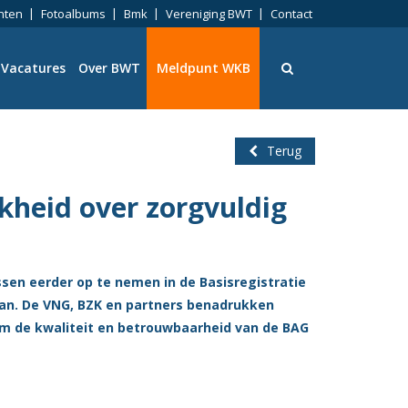
nten
Fotoalbums
Bmk
Vereniging BWT
Contact
Vacatures
Over BWT
Meldpunt WKB
Terug
kheid over zorgvuldig
ningen
n eerder op te nemen in de Basisregistratie
an. De VNG, BZK en partners benadrukken
eid
 om de kwaliteit en betrouwbaarheid van de BAG
ng