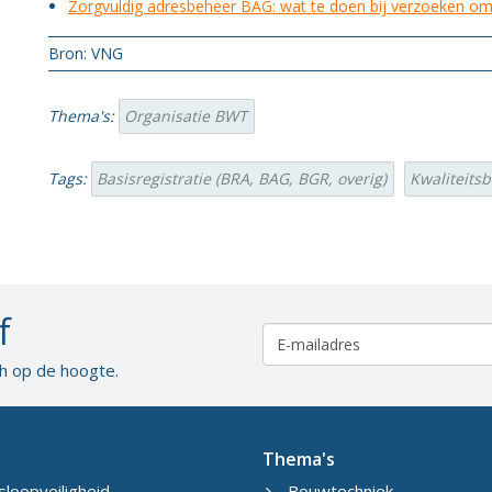
Zorgvuldig adresbeheer BAG: wat te doen bij verzoeken om 
Bron: VNG
Thema's:
Organisatie BWT
Tags:
Basisregistratie (BRA, BAG, BGR, overig)
Kwaliteits
f
ch op de hoogte.
Thema's
sloopveiligheid
Bouwtechniek