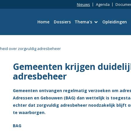
Nieuws
Agenda
Docume
Home
Dossiers
Thema's
Opleidingen
Bouwtechniek
kheid over zorgvuldig adresbeheer
Omgevingswet
Gemeenten krijgen duidelij
Wetgeving en Vergun
adresbeheer
Ruimtelijke kwaliteit
Gemeenten ontvangen regelmatig verzoeken om adresse
Adressen en Gebouwen (BAG) dan wettelijk is toegesta
Energie en duurzaamh
echter dat zorgvuldig adresbeheer noodzakelijk blijft
te waarborgen.
Toezicht en Handhavi
BAG