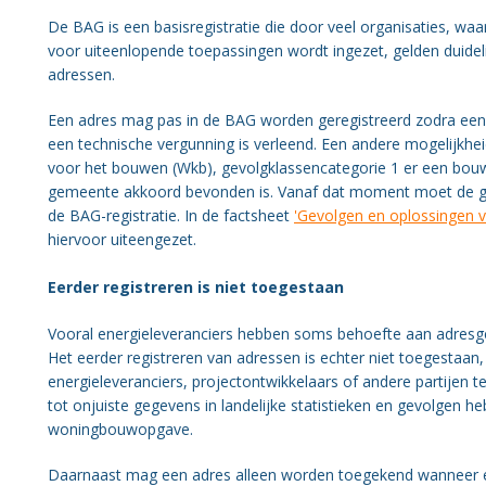
Organisatie BWT
De BAG is een basisregistratie die door veel organisaties, 
voor uiteenlopende toepassingen wordt ingezet, gelden duidel
Gezondheid
adressen.
Een adres mag pas in de BAG worden geregistreerd zodra een om
een technische vergunning is verleend. Een andere mogelijkheid
voor het bouwen (Wkb), gevolgklassencategorie 1 er een bou
gemeente akkoord bevonden is. Vanaf dat moment moet de g
de BAG-registratie. In de factsheet
'Gevolgen en oplossingen 
hiervoor uiteengezet.
Eerder registreren is niet toegestaan
Vooral energieleveranciers hebben soms behoefte aan adresgeg
Het eerder registreren van adressen is echter niet toegestaan
energieleveranciers, projectontwikkelaars of andere partijen te
tot onjuiste gegevens in landelijke statistieken en gevolgen 
woningbouwopgave.
Daarnaast mag een adres alleen worden toegekend wanneer er 