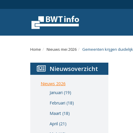
Menu
Home
Nieuws
Agenda
Home
Nieuws mei 2026
Gemeenten krijgen duidelij
Documenten
Nieuwsoverzicht
Dossiers
Fotoalbums
Nieuws 2026
Januari (19)
Opleidingen
Februari (18)
Over
Maart (18)
BWT
April (21)
BMK