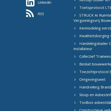
Linkedin
Toetsprotocol LTB
RSS
STRUCK AI Ruimtel
Vergunningsvrij Bouw
Kennisdeling eers
Kwaliteitsborging
Handelingskader C
installateur
Collectief Traine
Besluit bouwwerk
Toezichtprotocol B
Omgevingswet
Handreiking Brand
Sloop en Asbestin
Toolbox asbestda
Constructieve veil