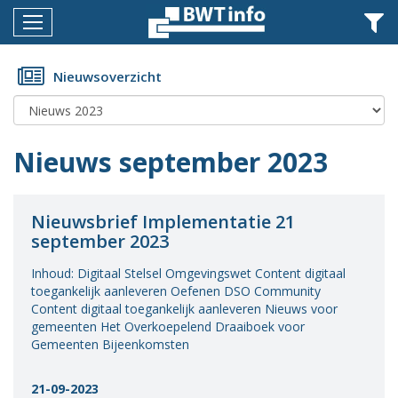
Menu
Home
Nieuwsoverzicht
Nieuws
Agenda
Nieuws september 2023
Documenten
Dossiers
Nieuwsbrief Implementatie 21
september 2023
Fotoalbums
Inhoud: Digitaal Stelsel Omgevingswet Content digitaal
Opleidingen
toegankelijk aanleveren Oefenen DSO Community
Content digitaal toegankelijk aanleveren Nieuws voor
Over
gemeenten Het Overkoepelend Draaiboek voor
BWT
Gemeenten Bijeenkomsten
BMK
21-09-2023