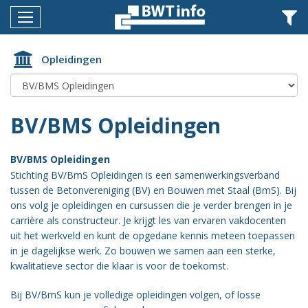
Menu
Home
Opleidingen
Nieuws
Agenda
BV/BMS Opleidingen
Documenten
BV/BMS Opleidingen
Dossiers
Stichting BV/BmS Opleidingen is een samenwerkingsverband
tussen de Betonvereniging (BV) en Bouwen met Staal (BmS). Bij
Fotoalbums
ons volg je opleidingen en cursussen die je verder brengen in je
carrière als constructeur. Je krijgt les van ervaren vakdocenten
Opleidingen
uit het werkveld en kunt de opgedane kennis meteen toepassen
Over
in je dagelijkse werk. Zo bouwen we samen aan een sterke,
BWT
kwalitatieve sector die klaar is voor de toekomst.
BMK
Bij BV/BmS kun je volledige opleidingen volgen, of losse