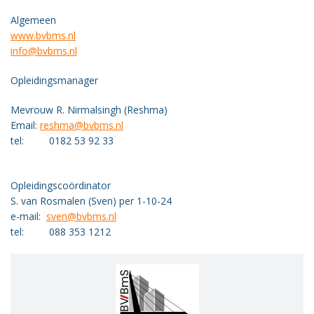
Algemeen
www.bvbms.nl
info@bvbms.nl
Opleidingsmanager
Mevrouw R. Nirmalsingh (Reshma)
Email:
reshma@bvbms.nl
tel: 0182 53 92 33
Opleidingscoördinator
S. van Rosmalen (Sven) per 1-10-24
e-mail:
sven@bvbms.nl
tel: 088 353 1212