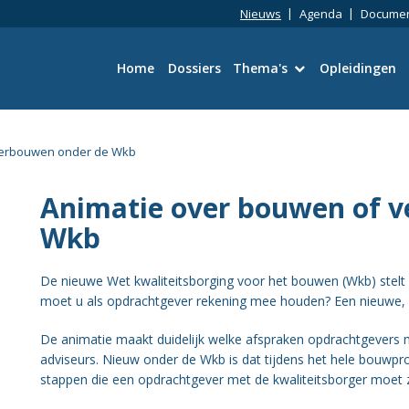
Nieuws
Agenda
Docume
Home
Dossiers
Thema's
Opleidingen
Bouwtechniek
verbouwen onder de Wkb
Omgevingswet
Animatie over bouwen of 
Wetgeving en Vergun
Wkb
Ruimtelijke kwaliteit
De nieuwe Wet kwaliteitsborging voor het bouwen (Wkb) stelt
moet u als opdrachtgever rekening mee houden? Een nieuwe, ko
Energie en duurzaamh
De animatie maakt duidelijk welke afspraken opdrachtgevers
adviseurs. Nieuw onder de Wkb is dat tijdens het hele bouwpro
Toezicht en Handhavi
stappen die een opdrachtgever met de kwaliteitsborger moet z