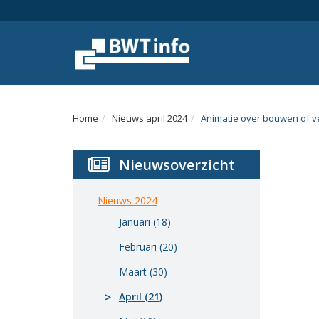
Menu
Home
Nieuws
Agenda
Home
Nieuws april 2024
Animatie over bouwen of 
Documenten
Nieuwsoverzicht
Dossiers
Fotoalbums
Nieuws 2024
Januari (18)
Opleidingen
Februari (20)
Over
Maart (30)
BWT
April (21)
BMK