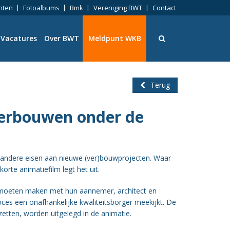
nten
Fotoalbums
Bmk
Vereniging BWT
Contact
Vacatures
Over BWT
Meldpunt WKB
Terug
verbouwen onder de
ningen
 andere eisen aan nieuwe (ver)bouwprojecten. Waar
rte animatiefilm legt het uit.
eid
 moeten maken met hun aannemer, architect en
ces een onafhankelijke kwaliteitsborger meekijkt. De
ng
etten, worden uitgelegd in de animatie.