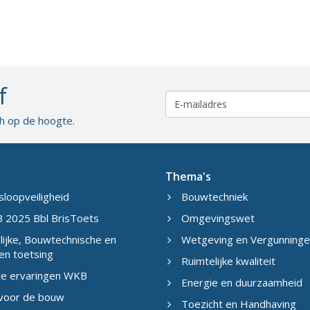
f
ch op de hoogte.
Thema's
sloopveiligheid
Bouwtechniek
 2025 Bbl BrisToets
Omgevingswet
ijke, Bouwtechnische en
Wetgeving en Vergunning
en toetsing
Ruimtelijke kwaliteit
te ervaringen WKB
Energie en duurzaamheid
 voor de bouw
Toezicht en Handhaving