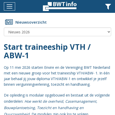
Menu
Home
Nieuwsoverzicht
Nieuws
Agenda
Start traineeship VTH /
Documenten
ABW-1
Dossiers
Op 11 mei 2026 starten Envire en de Vereniging BWT Nederland
Fotoalbums
met een nieuwe groep voor het traineeship VTH/ABW- 1. In één
jaar behaal jij jouw diploma VTH/ABW-1 en ontwikkel je jezelf
Opleidingen
binnen vergunningverlening, toezicht en handhaving.
Over
De opleiding is modulair opgebouwd en bestaat uit de volgende
BWT
onderdelen:
Hoe werkt de overheid, Casemanagement,
Bouwplantoetsing, Toezicht en handhaving en
BMK
Duurzaamheid.
De modules zijn ook los te volgen.