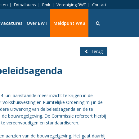
nten
Fotoalbums
Bmk
Vereniging BWT
Contact
Vacatures
Over BWT
Meldpunt WKB
Terug
beleidsagenda
ningen
juni aanstaande meer inzicht te krijgen in de
Volkshuisvesting en Ruimtelijke Ordening mij in de
eid
adere uitwerking van de beleidsagenda en de te
 de bouwregelgeving. De Commissie refereert hierbij
 te vereenvoudigen en standaardiseren.
ng
en aanzien van de bouwregelgeving. Het gaat daarbij