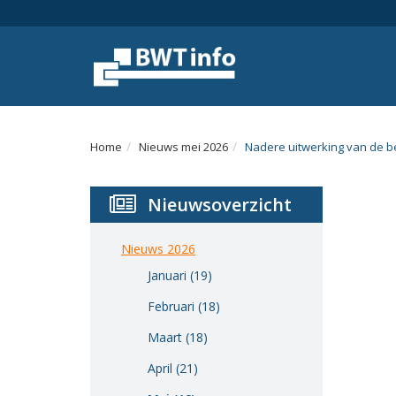
Menu
Home
Nieuws
Agenda
Home
Nieuws mei 2026
Nadere uitwerking van de 
Documenten
Nieuwsoverzicht
Dossiers
Fotoalbums
Nieuws 2026
Januari (19)
Opleidingen
Februari (18)
Over
Maart (18)
BWT
April (21)
BMK