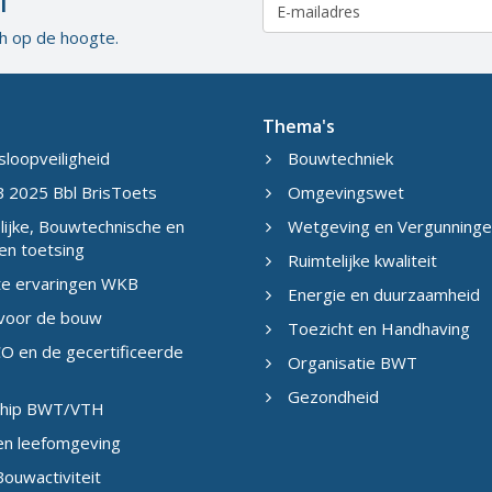
ch op de hoogte.
Thema's
sloopveiligheid
Bouwtechniek
 2025 Bbl BrisToets
Omgevingswet
ijke, Bouwtechnische en
Wetgeving en Vergunning
en toetsing
Ruimtelijke kwaliteit
te ervaringen WKB
Energie en duurzaamheid
 voor de bouw
Toezicht en Handhaving
O en de gecertificeerde
Organisatie BWT
Gezondheid
eship BWT/VTH
en leefomgeving
ouwactiviteit