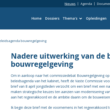
Nieuws
Agenda
Docume
Home
Dossiers
Thema's
Opleidingen
Bouwtechniek
beleidsagenda bouwregelgeving
Omgevingswet
Nadere uitwerking van de 
Wetgeving en Vergun
bouwregelgeving
Ruimtelijke kwaliteit
Om in aanloop naar het commissiedebat Bouwregelgeving op 4 
beleidsagenda van het kabinet, heeft de Vaste Commissie voor 
Energie en duurzaamh
brief van 8 april jongstleden verzocht om een brief met een n
maken strategische keuzes ten aanzien van modernisering van
aan het regeerakkoord en de ambitie daarin om de bouweisen
Toezicht en Handhavi
Ik begin deze brief met de voornemens in het regeerakkoord t