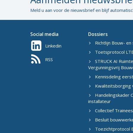
Meld u aan voor de nieuwsbrief en blijf automatis
Social media
Dossiers
Richtlijn Bouw- en 
Linkedin
Toetsprotocol LTB
RSS
STRUCK AI Ruimtel
Vergunningsvrij Bouw
Kennisdeling eers
Kwaliteitsborging
Handelingskader C
installateur
Collectief Traine
Besluit bouwwerk
Toezichtprotocol B