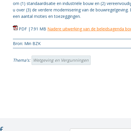
Organisatie BWT
om (1) standaardisatie en industriële bouw en (2) vereenvoudi
u over (3) de verdere modernisering van de bouwregelgeving. 
Gezondheid
een aantal moties en toezeggingen.
PDF |7.91 MB
Nadere uitwerking van de beleidsagenda bo
Bron: Min BZK
Thema's:
Wetgeving en Vergunningen
f