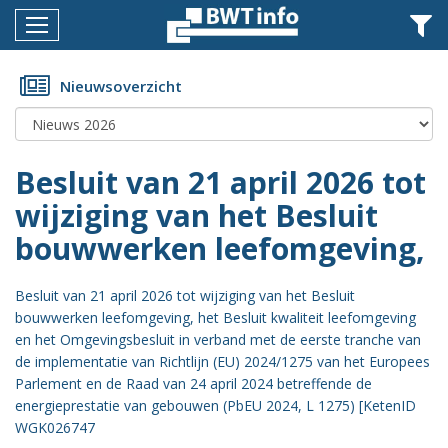
Menu
Home
Nieuwsoverzicht
Nieuws
Agenda
Besluit van 21 april 2026 tot
Documenten
wijziging van het Besluit
bouwwerken leefomgeving,
Dossiers
Fotoalbums
Besluit van 21 april 2026 tot wijziging van het Besluit
bouwwerken leefomgeving, het Besluit kwaliteit leefomgeving
Opleidingen
en het Omgevingsbesluit in verband met de eerste tranche van
de implementatie van Richtlijn (EU) 2024/1275 van het Europees
Over
Parlement en de Raad van 24 april 2024 betreffende de
BWT
energieprestatie van gebouwen (PbEU 2024, L 1275) [KetenID
BMK
WGK026747