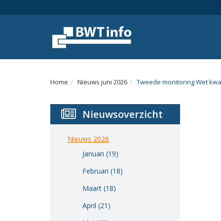
Menu
Home
Nieuws
Agenda
Home
Nieuws juni 2026
Tweede monitoring Wet kwal
Documenten
Nieuwsoverzicht
Dossiers
Fotoalbums
Nieuws 2026
Januari (19)
Opleidingen
Februari (18)
Over
Maart (18)
BWT
April (21)
BMK