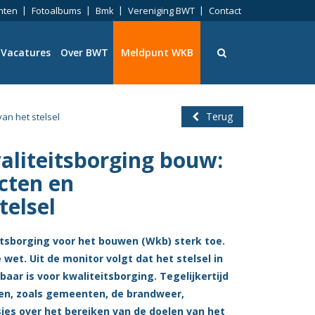
nten
Fotoalbums
Bmk
Vereniging BWT
Contact
Vacatures
Over BWT
Meldpunt WKB
Terug
an het stelsel
liteitsborging bouw:
ningen
cten en
telsel
itsborging voor het bouwen (Wkb) sterk toe.
eid
 wet. Uit de monitor volgt dat het stelsel in
aar is voor kwaliteitsborging. Tegelijkertijd
ng
ijen, zoals gemeenten, de brandweer,
ies over het bereiken van de doelen van het