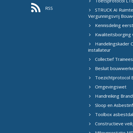
Toetsprotocol LTB
RSS
STRUCK AI Ruimtel
Vergunningsvrij Bouw
Kennisdeling eers
Kwaliteitsborging
Handelingskader C
installateur
Collectief Traine
Besluit bouwwerk
Toezichtprotocol B
Omgevingswet
Handreiking Brand
Sloop en Asbestin
Toolbox asbestda
Constructieve veil
Milieuprestatie M