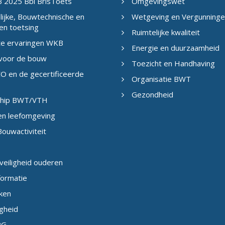
 2025 Bbl BrisToets
Omgevingswet
ijke, Bouwtechnische en
Wetgeving en Vergunning
en toetsing
Ruimtelijke kwaliteit
te ervaringen WKB
Energie en duurzaamheid
 voor de bouw
Toezicht en Handhaving
O en de gecertificeerde
Organisatie BWT
Gezondheid
eship BWT/VTH
en leefomgeving
ouwactiviteit
veiligheid ouderen
formatie
ken
igheid
PG