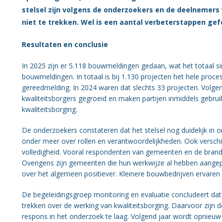
Organisatie BWT
stelsel zijn volgens de onderzoekers en de deelnemer
niet te trekken. Wel is een aantal verbeterstappen ge
Gezondheid
Resultaten en conclusie
In 2025 zijn er 5.118 bouwmeldingen gedaan, wat het totaal si
bouwmeldingen. In totaal is bij 1.130 projecten het hele proc
gereedmelding. In 2024 waren dat slechts 33 projecten. Volgen
kwaliteitsborgers gegroeid en maken partijen inmiddels gebrui
kwaliteitsborging.
De onderzoekers constateren dat het stelsel nog duidelijk in 
onder meer over rollen en verantwoordelijkheden. Ook verschi
volledigheid. Vooral respondenten van gemeenten en de brandwe
Overigens zijn gemeenten die hun werkwijze al hebben aangepa
over het algemeen positiever. Kleinere bouwbedrijven ervaren 
De begeleidingsgroep monitoring en evaluatie concludeert dat 
trekken over de werking van kwaliteitsborging. Daarvoor zijn 
respons in het onderzoek te laag. Volgend jaar wordt opnieu