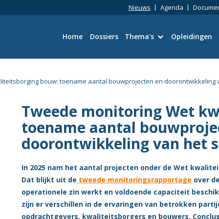
Nieuws
Agenda
Docume
Home
Dossiers
Thema's
Opleidingen
Bouwtechniek
iteitsborging bouw: toename aantal bouwprojecten en doorontwikkeling v
Omgevingswet
Tweede monitoring Wet kwa
Wetgeving en Vergun
toename aantal bouwproje
doorontwikkeling van het s
Ruimtelijke kwaliteit
In 2025 nam het aantal projecten onder de Wet kwalite
Energie en duurzaamh
Dat blijkt uit de
tweede monitoringsrapportage
over de
operationele zin werkt en voldoende capaciteit beschikb
Toezicht en Handhavi
zijn er verschillen in de ervaringen van betrokken part
opdrachtgevers, kwaliteitsborgers en bouwers. Conclus