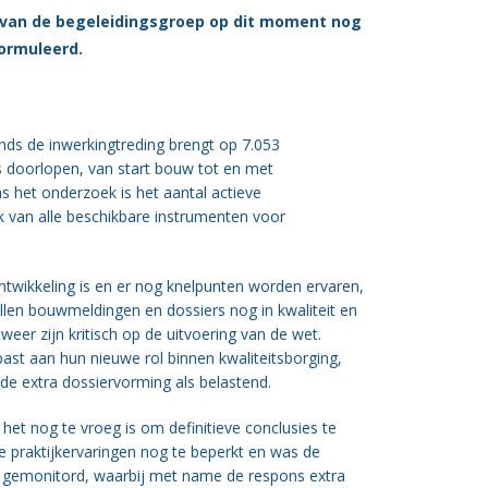
s van de begeleidingsgroep op dit moment nog
formuleerd.
nds de inwerkingtreding brengt op 7.053
es doorlopen, van start bouw tot en met
s het onderzoek is het aantal actieve
k van alle beschikbare instrumenten voor
ontwikkeling is en er nog knelpunten worden ervaren,
llen bouwmeldingen en dossiers nog in kwaliteit en
er zijn kritisch op de uitvoering van de wet.
st aan hun nieuwe rol binnen kwaliteitsborging,
de extra dossiervorming als belastend.
het nog te vroeg is om definitieve conclusies te
de praktijkervaringen nog te beperkt en was de
w gemonitord, waarbij met name de respons extra