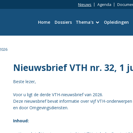
Nieuws
Agenda
Docume
Home
Dossiers
Thema's
Opleidingen
Bouwtechniek
 2026
Omgevingswet
Nieuwsbrief VTH nr. 32, 1 j
Wetgeving en Vergun
Beste lezer,
Ruimtelijke kwaliteit
Voor u ligt de derde VTH-nieuwsbrief van 2026.
Deze nieuwsbrief bevat informatie over vijf VTH-onderwerpen
Energie en duurzaamh
en door Omgevingsdiensten.
Toezicht en Handhavi
Inhoud: