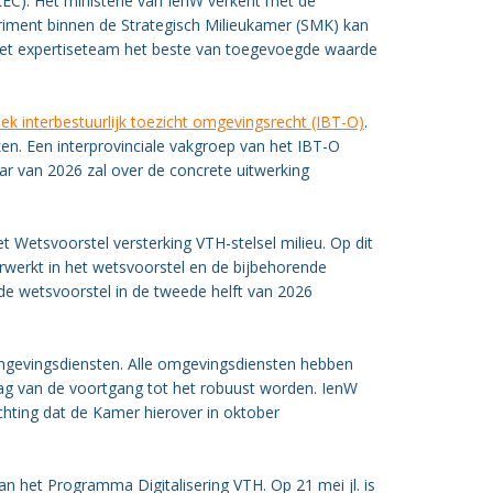
(LEC). Het ministerie van IenW verkent met de
eriment binnen de Strategisch Milieukamer (SMK) kan
et expertiseteam het beste van toegevoegde waarde
ek interbestuurlijk toezicht omgevingsrecht (IBT-O)
.
en. Een interprovinciale vakgroep van het IBT-O
aar van 2026 zal over de concrete uitwerking
 Wetsvoorstel versterking VTH-stelsel milieu. Op dit
rwerkt in het wetsvoorstel en de bijbehorende
de wetsvoorstel in de tweede helft van 2026
mgevingsdiensten. Alle omgevingsdiensten hebben
lag van de voortgang tot het robuust worden. IenW
hting dat de Kamer hierover in oktober
an het Programma Digitalisering VTH. Op 21 mei jl. is