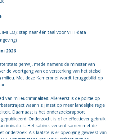
026
ch
IMFLO): stap naar één taal voor VTH-data
omgeving)
ni 2026
 Waterstaat (IenW), mede namens de minister van
ver de voortgang van de versterking van het stelsel
) milieu. Met deze Kamerbrief wordt teruggeblikt op
aan.
an milieucriminaliteit. Allereerst is de politie op
betertraject waarin zij inzet op meer landelijke regie
aliteit. Daarnaast is het onderzoeksrapport
gepubliceerd. Onderzocht is of er effectiever gebruik
criminaliteit. Het kabinet verkent samen met de
t onderzoek. Als laatste is er opvolging geweest van