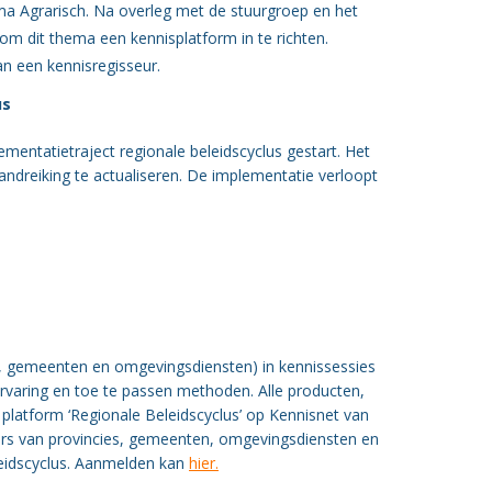
ma Agrarisch. Na overleg met de stuurgroep en het
m dit thema een kennisplatform in te richten.
n een kennisregisseur.
us
lementatietraject regionale beleidscyclus gestart. Het
ndreiking te actualiseren. De implementatie verloopt
es, gemeenten en omgevingsdiensten) in kennissessies
ervaring en toe te passen methoden. Alle producten,
latform ‘Regionale Beleidscyclus’ op Kennisnet van
rs van provincies, gemeenten, omgevingsdiensten en
leidscyclus. Aanmelden kan
hier.