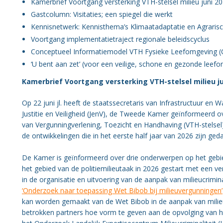
Organisatie BWT
Kamerbrief Voortgang versterking VTH-stelsel milieu juni 2
Gastcolumn: Visitaties; een spiegel die werkt
Kennisnetwerk: Kennisthema’s Klimaatadaptatie en Agraris
Gezondheid
Voortgang implementatietraject regionale beleidscyclus
Conceptueel Informatiemodel VTH Fysieke Leefomgeving (C
‘U bent aan zet’ (voor een veilige, schone en gezonde leef
Kamerbrief Voortgang versterking VTH-stelsel milieu ju
Op 22 juni jl. heeft de staatssecretaris van Infrastructuur en
Justitie en Veiligheid (JenV), de Tweede Kamer geïnformeerd o
van Vergunningverlening, Toezicht en Handhaving (VTH-stelsel
de ontwikkelingen die in het eerste half jaar van 2026 zijn ged
De Kamer is geïnformeerd over drie onderwerpen op het gebied v
het gebied van de politiemilieutaak in 2026 gestart met een ver
in de organisatie en uitvoering van de aanpak van milieucrimin
‘Onderzoek naar toepassing Wet Bibob bij milieuvergunningen’
kan worden gemaakt van de Wet Bibob in de aanpak van milieu
betrokken partners hoe vorm te geven aan de opvolging van he