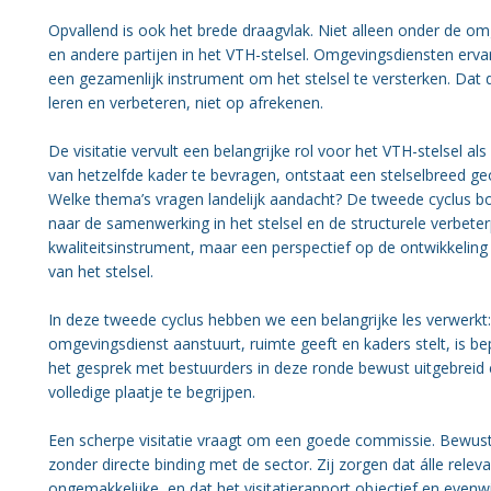
Opvallend is ook het brede draagvlak. Niet alleen onder de o
en andere partijen in het VTH-stelsel. Omgevingsdiensten ervare
een gezamenlijk instrument om het stelsel te versterken. Dat d
leren en verbeteren, niet op afrekenen.
De visitatie vervult een belangrijke rol voor het VTH-stelsel 
van hetzelfde kader te bevragen, ontstaat een stelselbreed g
Welke thema’s vragen landelijk aandacht? De tweede cyclus bo
naar de samenwerking in het stelsel en de structurele verbeter
kwaliteitsinstrument, maar een perspectief op de ontwikkeling
van het stelsel.
In deze tweede cyclus hebben we een belangrijke les verwerkt:
omgevingsdienst aanstuurt, ruimte geeft en kaders stelt, is b
het gesprek met bestuurders in deze ronde bewust uitgebreid
volledige plaatje te begrijpen.
Een scherpe visitatie vraagt om een goede commissie. Bewust
zonder directe binding met de sector. Zij zorgen dat álle rel
ongemakkelijke, en dat het visitatierapport objectief en evenwi