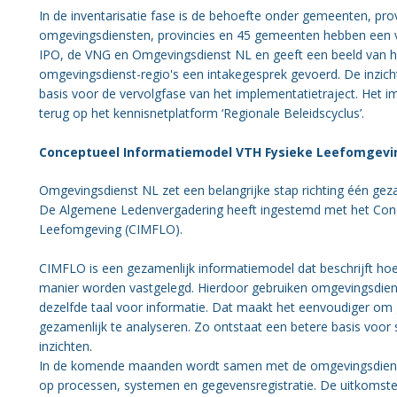
In de inventarisatie fase is de behoefte onder gemeenten, pr
omgevingsdiensten, provincies en 45 gemeenten hebben een vrag
IPO, de VNG en Omgevingsdienst NL en geeft een beeld van het 
omgevingsdienst-regio's een intakegesprek gevoerd. De inzich
basis voor de vervolgfase van het implementatietraject. Het i
terug op het kennisnetplatform ‘Regionale Beleidscyclus’.
Conceptueel Informatiemodel VTH Fysieke Leefomgeving
Omgevingsdienst NL zet een belangrijke stap richting één geza
De Algemene Ledenvergadering heeft ingestemd met het Con
Leefomgeving (CIMFLO).
CIMFLO is een gezamenlijk informatiemodel dat beschrijft ho
manier worden vastgelegd. Hierdoor gebruiken omgevingsdiens
dezelfde taal voor informatie. Dat maakt het eenvoudiger om g
gezamenlijk te analyseren. Zo ontstaat een betere basis voor
inzichten.
In de komende maanden wordt samen met de omgevingsdienst
op processen, systemen en gegevensregistratie. De uitkomste