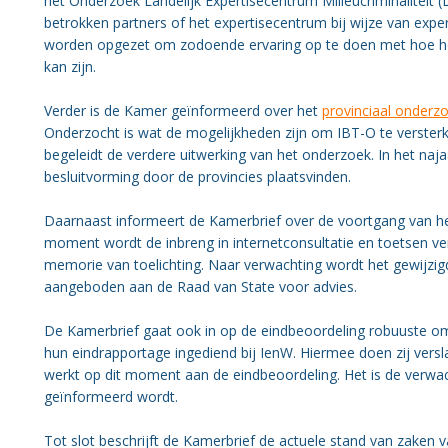
het Onderzoek Landelijk Expertisecentrum Milieucriminaliteit 
betrokken partners of het expertisecentrum bij wijze van exp
worden opgezet om zodoende ervaring op te doen met hoe h
kan zijn.
Verder is de Kamer geïnformeerd over het
provinciaal onderzo
Onderzocht is wat de mogelijkheden zijn om IBT-O te versterk
begeleidt de verdere uitwerking van het onderzoek. In het naj
besluitvorming door de provincies plaatsvinden.
Daarnaast informeert de Kamerbrief over de voortgang van het
moment wordt de inbreng in internetconsultatie en toetsen ve
memorie van toelichting. Naar verwachting wordt het gewijzig
aangeboden aan de Raad van State voor advies.
De Kamerbrief gaat ook in op de eindbeoordeling robuuste o
hun eindrapportage ingediend bij IenW. Hiermee doen zij vers
werkt op dit moment aan de eindbeoordeling. Het is de verwac
geïnformeerd wordt.
Tot slot beschrijft de Kamerbrief de actuele stand van zaken v