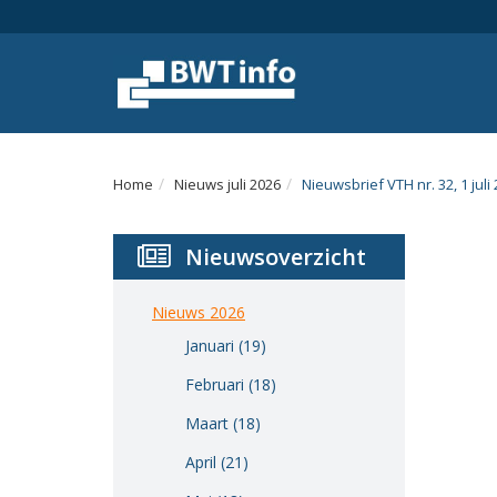
Menu
Home
Nieuws
Agenda
Home
Nieuws juli 2026
Nieuwsbrief VTH nr. 32, 1 juli
Documenten
Nieuwsoverzicht
Dossiers
Fotoalbums
Nieuws 2026
Januari (19)
Opleidingen
Februari (18)
Over
Maart (18)
BWT
April (21)
BMK