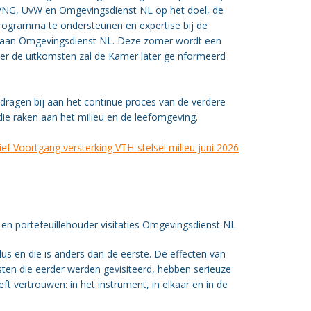
, VNG, UvW en Omgevingsdienst NL op het doel, de
ogramma te ondersteunen en expertise bij de
d aan Omgevingsdienst NL. Deze zomer wordt een
er de uitkomsten zal de Kamer later geïnformeerd
 dragen bij aan het continue proces van de verdere
die raken aan het milieu en de leefomgeving.
ef Voortgang versterking VTH-stelsel milieu juni 2026
en portefeuillehouder visitaties Omgevingsdienst NL
us en die is anders dan de eerste. De effecten van
ten die eerder werden gevisiteerd, hebben serieuze
ft vertrouwen: in het instrument, in elkaar en in de