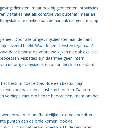
mgevingsdiensten, maar ook bij gemeenten, provincies
n visitaties niet als controle van buitenaf, maar als
raagvlak is te danken aan de aanpak die gericht is op
als geheel. Door alle omgevingsdiensten aan de hand
eobjectiveerd beeld. Waar lopen diensten tegenaan?
uwt daar bewust op voort: we kijken nu ook expliciet
processen. Visitaties zijn daarmee geen intern
 van de omgevingsdiensten afzonderlijk en de staat
 het bestuur doet ertoe. Hoe een bestuur zijn
epalend voor wat een dienst kan bereiken. Daarom is
 en verdiept. Niet om hen te beoordelen, maar om het
 werken we met onafhankelijke externe voorzitters
evante punten aan de orde komen, ook de
chtig is. Die onafhankelijkheid werkt: de rapporten