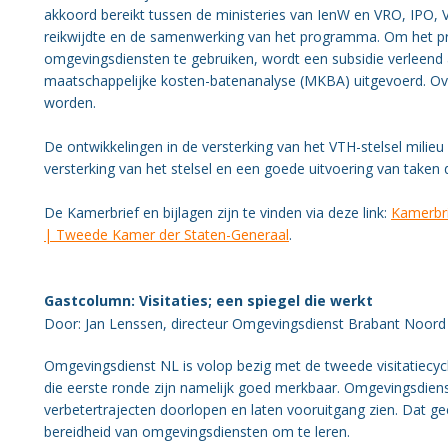
akkoord bereikt tussen de ministeries van IenW en VRO, IPO
reikwijdte en de samenwerking van het programma. Om het pr
omgevingsdiensten te gebruiken, wordt een subsidie verleen
maatschappelijke kosten-batenanalyse (MKBA) uitgevoerd. Ov
worden.
De ontwikkelingen in de versterking van het VTH-stelsel milieu
versterking van het stelsel en een goede uitvoering van taken 
De Kamerbrief en bijlagen zijn te vinden via deze link:
Kamerbri
| Tweede Kamer der Staten-Generaal
.
Gastcolumn: Visitaties; een spiegel die werkt
Door: Jan Lenssen, directeur Omgevingsdienst Brabant Noord 
Omgevingsdienst NL is volop bezig met de tweede visitatiecycl
die eerste ronde zijn namelijk goed merkbaar. Omgevingsdiens
verbetertrajecten doorlopen en laten vooruitgang zien. Dat gee
bereidheid van omgevingsdiensten om te leren.