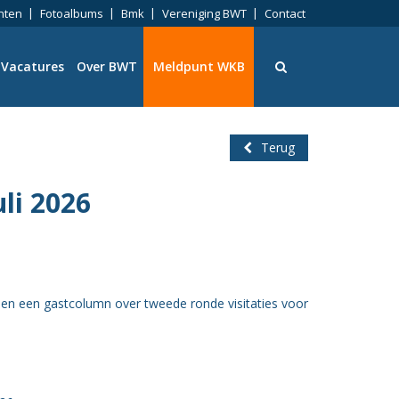
nten
Fotoalbums
Bmk
Vereniging BWT
Contact
Vacatures
Over BWT
Meldpunt WKB
Terug
uli 2026
ningen
 en een gastcolumn over tweede ronde visitaties voor
eid
ng