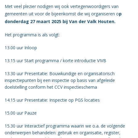
Vacatures
Met veel plezier nodigen wij ook vertegenwoordigers van
gemeenten uit voor de bijeenkomst die wij organiseren o
p
Vereniging
donderdag 27 maart 2025 bij Van der Valk Houten.
BWT
Het programma is als volgt:
Contact
13.00 uur Inloop
13.15 uur Start programma / korte introductie VIVB
13.30 uur Presentatie: Bouwkundige en organisatorisch
inspectiepunten bij een inspectie op basis van afgeleide
doelstelling conform het CCV inspectieschema
14.15 uur Presentatie: Inspectie op PGS locaties
15.00 uur Pauze
15.30 uur Interactief programma waarin we o.a. de volgende
onderwerpen behandelen: gebruik en organisatie, register,