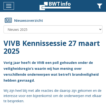
Menu
Home
Nieuwsoverzicht
Nieuws
Agenda
VIVB Kennissessie 27 maart
Documenten
2025
Dossiers
Vorig jaar heeft de VIVB een poll gehouden onder de
Fotoalbums
veiligheidsregio’s waarin wij hun mening over
verschillende onderwerpen wat betreft brandveiligheid
Opleidingen
hebben gevraagd.
Over
Wij zijn heel blij met alle reacties die daarop zijn gekomen en de
BWT
interesse voor een bijeenkomst om de onderwerpen met elkaar
BMK
te bespreken.